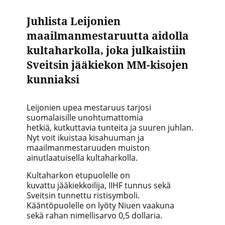
Juhlista Leijonien
maailmanmestaruutta aidolla
kultaharkolla, joka julkaistiin
Sveitsin jääkiekon MM-kisojen
kunniaksi
Leijonien upea mestaruus tarjosi
suomalaisille unohtumattomia
hetkiä,
kutkuttavia
tunteita ja
suuren juhlan
.
Nyt voit ikuistaa kisahuuman ja
maailmanmestaruuden muiston
ainutlaatuisella kulta
harkolla
.
Kultaharkon etupuolelle on
kuvattu jääkiekkoilija, IIHF tunnus sekä
Sveitsin tunnettu ristisymboli.
Kääntöpuolelle on lyöty Niuen vaakuna
sekä rahan nimellisarvo 0,5 dollaria.