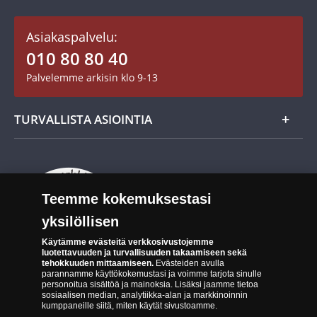
Asiakastili / Omat sivut
Mitalit
Asiakaspalvelu:
Toimitusehdot
010 80 80 40
Maksutavat
Palvelemme arkisin klo 9-13
Cookie Settings
Evästeet:
Evästeet Suomen Monetan verkkokaupassa
TURVALLISTA ASIOINTIA
Tuotteiden toimittaminen
Turvallinen kumppani
Palautusoikeus
Aitous- ja laatutakuu
Tee peruutusilmoitus
14 päivän palautusoikeus
Teemme kokemuksestasi
Saavutettavuusseloste
yksilöllisen
Käytämme evästeitä verkkosivustojemme
luotettavuuden ja turvallisuuden takaamiseen sekä
tehokkuuden mittaamiseen.
Evästeiden avulla
parannamme käyttökokemustasi ja voimme tarjota sinulle
personoitua sisältöä ja mainoksia. Lisäksi jaamme tietoa
sosiaalisen median, analytiikka-alan ja markkinoinnin
kumppaneille siitä, miten käytät sivustoamme.
Suomen Moneta toimii virallisena jakelijana useimmille maailman