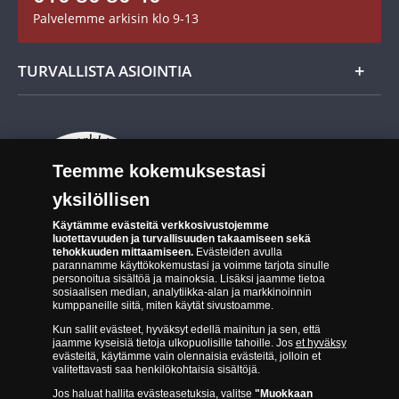
Maksutavat
Palvelemme arkisin klo 9-13
Cookie Settings
Evästeet:
Evästeet Suomen Monetan verkkokaupassa
TURVALLISTA ASIOINTIA
Tuotteiden toimittaminen
Turvallinen kumppani
Palautusoikeus
Aitous- ja laatutakuu
Tee peruutusilmoitus
14 päivän palautusoikeus
Teemme kokemuksestasi
Saavutettavuusseloste
yksilöllisen
Käytämme evästeitä verkkosivustojemme
luotettavuuden ja turvallisuuden takaamiseen sekä
tehokkuuden mittaamiseen.
Evästeiden avulla
parannamme käyttökokemustasi ja voimme tarjota sinulle
personoitua sisältöä ja mainoksia. Lisäksi jaamme tietoa
sosiaalisen median, analytiikka-alan ja markkinoinnin
kumppaneille siitä, miten käytät sivustoamme.
Suomen Moneta toimii virallisena jakelijana useimmille maailman
johtaville rahapajoille ja keskuspankeille, kuten Norjan rahapaja,
Kun sallit evästeet, hyväksyt edellä mainitun ja sen, että
Britannian kuninkaallinen rahapaja, Ranskan rahapaja, Kanadan
jaamme kyseisiä tietoja ulkopuolisille tahoille. Jos
et hyväksy
evästeitä, käytämme vain olennaisia evästeitä, jolloin et
kuninkaallinen rahapaja, Australian kuninkaallinen rahapaja, Etelä-
valitettavasti saa henkilökohtaisia sisältöjä.
Afrikan kuninkaallinen rahapaja, Itävallan rahapaja, Alankomaiden
kuninkaallinen rahapaja, Espanjan kuninkaallinen rahapaja ja monet
Jos haluat hallita evästeasetuksia, valitse
"Muokkaan