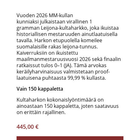
Vuoden 2026 MM-kullan
kunniaksi julkaistaan virallinen 1
gramman Leijona-kultaharkko, joka ikuistaa
historiallisen mestaruuden ainutlaatuisella
tavalla.
Harkon etupuolella komeilee
suomalaisille rakas leijona-tunnus.
Kaiverruksiin on ikuistettu
maailmanmestaruusvuosi 2026 sekä finaalin
ratkaissut tulos 0–1 (JA).
Tämä arvokas
keräilyharvinaisuus valmistetaan proof-
laatuisena puhtaasta 99,99 % kullasta.
Vain 150 kappaletta
Kultaharkon kokonaislyöntimäärä on
ainoastaan 150 kappaletta, joten saatavuus
on erittäin rajallinen.
445,00 €