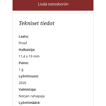
Lisää ostoskoriin
Tekniset tiedot
Laatu:
Proof
Halkaisija:
11,4 x 19 mm
Paino:
1 g
Lyöntivuosi:
2026
Valmistaja:
Norjan rahapaja
Lyöntimäärä: