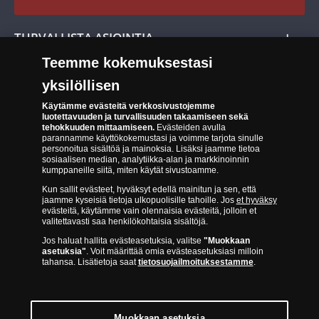
Cookie Settings
Evästeet:
Evästeet Suomen Monetan verkkokaupassa
TURVALLISTA ASIOINTIA
Tuotteiden toimittaminen
Teemme kokemuksestasi
Turvallinen kumppani
Palautusoikeus
yksilöllisen
Aitous- ja laatutakuu
Tee peruutusilmoitus
14 päivän palautusoikeus
Käytämme evästeitä verkkosivustojemme
luotettavuuden ja turvallisuuden takaamiseen sekä
tehokkuuden mittaamiseen.
Evästeiden avulla
Saavutettavuusseloste
parannamme käyttökokemustasi ja voimme tarjota sinulle
personoitua sisältöä ja mainoksia. Lisäksi jaamme tietoa
sosiaalisen median, analytiikka-alan ja markkinoinnin
kumppaneille siitä, miten käytät sivustoamme.
Kun sallit evästeet, hyväksyt edellä mainitun ja sen, että
jaamme kyseisiä tietoja ulkopuolisille tahoille. Jos
et hyväksy
evästeitä, käytämme vain olennaisia evästeitä, jolloin et
valitettavasti saa henkilökohtaisia sisältöjä.
Suomen Moneta toimii virallisena jakelijana useimmille maailman
Jos haluat hallita evästeasetuksia, valitse
"Muokkaan
johtaville rahapajoille ja keskuspankeille, kuten Norjan rahapaja,
asetuksia"
. Voit määrittää omia evästeasetuksiasi milloin
Britannian kuninkaallinen rahapaja, Ranskan rahapaja, Kanadan
tahansa. Lisätietoja saat
tietosuojailmoituksestamme
.
kuninkaallinen rahapaja, Australian kuninkaallinen rahapaja, Etelä-
Afrikan kuninkaallinen rahapaja, Itävallan rahapaja, Alankomaiden
kuninkaallinen rahapaja, Espanjan kuninkaallinen rahapaja ja monet
muut.
Muokkaan asetuksia