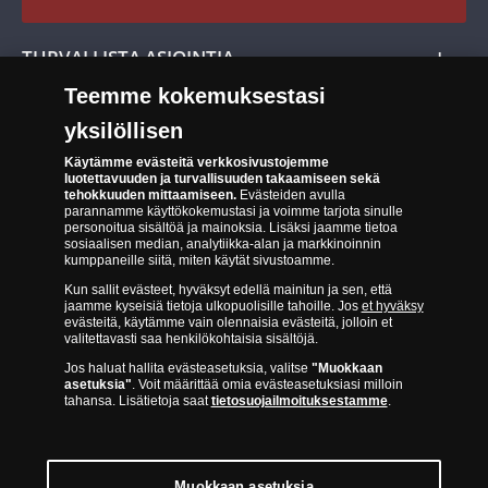
Cookie Settings
Evästeet:
Evästeet Suomen Monetan verkkokaupassa
TURVALLISTA ASIOINTIA
Tuotteiden toimittaminen
Teemme kokemuksestasi
Turvallinen kumppani
Palautusoikeus
yksilöllisen
Aitous- ja laatutakuu
Tee peruutusilmoitus
14 päivän palautusoikeus
Käytämme evästeitä verkkosivustojemme
luotettavuuden ja turvallisuuden takaamiseen sekä
tehokkuuden mittaamiseen.
Evästeiden avulla
Saavutettavuusseloste
parannamme käyttökokemustasi ja voimme tarjota sinulle
personoitua sisältöä ja mainoksia. Lisäksi jaamme tietoa
sosiaalisen median, analytiikka-alan ja markkinoinnin
kumppaneille siitä, miten käytät sivustoamme.
Kun sallit evästeet, hyväksyt edellä mainitun ja sen, että
jaamme kyseisiä tietoja ulkopuolisille tahoille. Jos
et hyväksy
evästeitä, käytämme vain olennaisia evästeitä, jolloin et
valitettavasti saa henkilökohtaisia sisältöjä.
Suomen Moneta toimii virallisena jakelijana useimmille maailman
Jos haluat hallita evästeasetuksia, valitse
"Muokkaan
johtaville rahapajoille ja keskuspankeille, kuten Norjan rahapaja,
asetuksia"
. Voit määrittää omia evästeasetuksiasi milloin
Britannian kuninkaallinen rahapaja, Ranskan rahapaja, Kanadan
tahansa. Lisätietoja saat
tietosuojailmoituksestamme
.
kuninkaallinen rahapaja, Australian kuninkaallinen rahapaja, Etelä-
Afrikan kuninkaallinen rahapaja, Itävallan rahapaja, Alankomaiden
kuninkaallinen rahapaja, Espanjan kuninkaallinen rahapaja ja monet
muut.
Muokkaan asetuksia