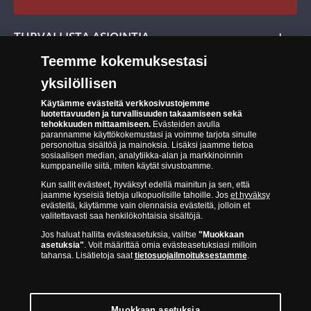
Cookie Settings
Evästeet:
Evästeet Suomen Monetan verkkokaupassa
TURVALLISTA ASIOINTIA
Tuotteiden toimittaminen
Teemme kokemuksestasi
Turvallinen kumppani
Palautusoikeus
yksilöllisen
Aitous- ja laatutakuu
Tee peruutusilmoitus
14 päivän palautusoikeus
Käytämme evästeitä verkkosivustojemme
luotettavuuden ja turvallisuuden takaamiseen sekä
tehokkuuden mittaamiseen.
Evästeiden avulla
Saavutettavuusseloste
parannamme käyttökokemustasi ja voimme tarjota sinulle
personoitua sisältöä ja mainoksia. Lisäksi jaamme tietoa
sosiaalisen median, analytiikka-alan ja markkinoinnin
kumppaneille siitä, miten käytät sivustoamme.
Kun sallit evästeet, hyväksyt edellä mainitun ja sen, että
jaamme kyseisiä tietoja ulkopuolisille tahoille. Jos
et hyväksy
evästeitä, käytämme vain olennaisia evästeitä, jolloin et
valitettavasti saa henkilökohtaisia sisältöjä.
Suomen Moneta toimii virallisena jakelijana useimmille maailman
Jos haluat hallita evästeasetuksia, valitse
"Muokkaan
johtaville rahapajoille ja keskuspankeille, kuten Norjan rahapaja,
asetuksia"
. Voit määrittää omia evästeasetuksiasi milloin
Britannian kuninkaallinen rahapaja, Ranskan rahapaja, Kanadan
tahansa. Lisätietoja saat
tietosuojailmoituksestamme
.
kuninkaallinen rahapaja, Australian kuninkaallinen rahapaja, Etelä-
Afrikan kuninkaallinen rahapaja, Itävallan rahapaja, Alankomaiden
kuninkaallinen rahapaja, Espanjan kuninkaallinen rahapaja ja monet
muut.
Muokkaan asetuksia