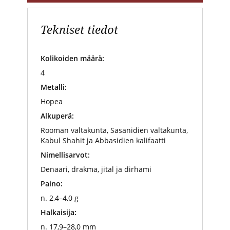
Tekniset tiedot
Kolikoiden määrä:
4
Metalli:
Hopea
Alkuperä:
Rooman valtakunta, Sasanidien valtakunta,
Kabul Shahit ja Abbasidien kalifaatti
Nimellisarvot:
Denaari, drakma, jital ja dirhami
Paino:
n. 2,4–4,0 g
Halkaisija:
n. 17,9–28,0 mm