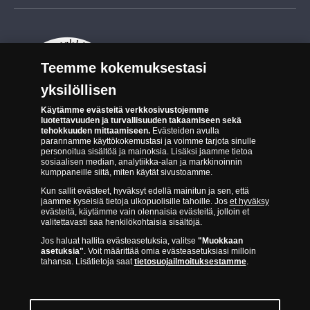
Tuotteiden toimittaminen
Kääntöpuoli:
Tyylitelty kuva
Materiaali:
Hopea
Turvallinen kumppani
Palautusoikeus
Halkaisija:
n. 17,9 mm
Aitous- ja laatutakuu
Paino:
n. 3,3 g
Tee peruutusilmoitus
14 päivän palautusoikeus
Teemme kokemuksestasi
Saavutettavuusseloste
yksilöllisen
Käytämme evästeitä verkkosivustojemme
luotettavuuden ja turvallisuuden takaamiseen sekä
tehokkuuden mittaamiseen.
Evästeiden avulla
parannamme käyttökokemustasi ja voimme tarjota sinulle
personoitua sisältöä ja mainoksia. Lisäksi jaamme tietoa
sosiaalisen median, analytiikka-alan ja markkinoinnin
kumppaneille siitä, miten käytät sivustoamme.
Suomen Moneta toimii virallisena jakelijana useimmille maailman
johtaville rahapajoille ja keskuspankeille, kuten Norjan rahapaja,
Kun sallit evästeet, hyväksyt edellä mainitun ja sen, että
Britannian kuninkaallinen rahapaja, Ranskan rahapaja, Kanadan
jaamme kyseisiä tietoja ulkopuolisille tahoille. Jos
et hyväksy
evästeitä, käytämme vain olennaisia evästeitä, jolloin et
kuninkaallinen rahapaja, Australian kuninkaallinen rahapaja, Etelä-
valitettavasti saa henkilökohtaisia sisältöjä.
Afrikan kuninkaallinen rahapaja, Itävallan rahapaja, Alankomaiden
kuninkaallinen rahapaja, Espanjan kuninkaallinen rahapaja ja monet
Jos haluat hallita evästeasetuksia, valitse
"Muokkaan
muut.
asetuksia"
. Voit määrittää omia evästeasetuksiasi milloin
1 dirhami
tahansa. Lisätietoja saat
tietosuojailmoituksestamme
.
Harun al-Rashid – Abbasidien kalifaatti
Ajoitus: 786–809 jaa.