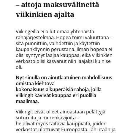
– aitoja maksuvälineitä
viikinkien ajalta
Viikingeillä ei ollut omaa yhtenäistä
rahajärjestelmää. Hopea toimi valuuttana –
sitä punnittiin, vaihdettiin ja käytettiin
kaupankäynnin perustana. Ilman hopeaa ei
olisi syntynyt laajaa kauppaa, eikä viikinkien
verkosto olisi kasvanut niin laajaksi kuin se
oli.
Nyt sinulla on ainutlaatuinen mahdollisuus
omistaa kiehtova
kokonaisuus alkuperäisiä rahoja, joilla
viikingit kävivät kauppaa eri puolilla
maailmaa.
Viikingit eivät olleet ainoastaan pelättyjä
sotureita ja merenkävijöitä –
he olivat myös taitavia kauppiaita, joiden
verkostot ulottuivat Euroopasta Lähi-itään ja