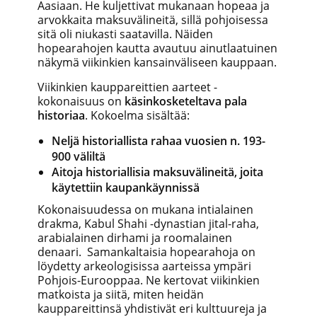
Aasiaan. He kuljettivat mukanaan hopeaa ja
arvokkaita maksuvälineitä, sillä pohjoisessa
sitä oli niukasti saatavilla. Näiden
hopearahojen kautta avautuu ainutlaatuinen
näkymä viikinkien kansainväliseen kauppaan.
Viikinkien kauppareittien aarteet -
kokonaisuus on
käsinkosketeltava pala
historiaa
. Kokoelma sisältää:
Neljä historiallista rahaa vuosien n. 193-
900 väliltä
Aitoja historiallisia maksuvälineitä, joita
käytettiin kaupankäynnissä
Kokonaisuudessa on mukana intialainen
drakma, Kabul Shahi -dynastian jital-raha,
arabialainen dirhami ja roomalainen
denaari. Samankaltaisia hopearahoja on
löydetty arkeologisissa aarteissa ympäri
Pohjois-Eurooppaa. Ne kertovat viikinkien
matkoista ja siitä, miten heidän
kauppareittinsä yhdistivät eri kulttuureja ja