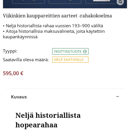
Viikinkien kauppareittien aarteet -rahakokoelma
• Neljä historiallista
rahaa
vuosien 193–900 väliltä
• Aitoja historiallisia maksuvälineitä, joita käytettiin
kaupankäynniss
ä
Tyyppi:
YKSITTÄISTUOTE
Saatavilla oleva määrä:
VIELÄ SAATAVILLA
595,00 €
Kuvaus
Neljä historiallista
hopearahaa