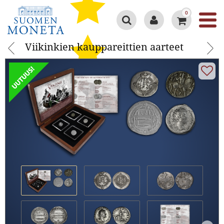
0
Viikinkien kauppareittien aarteet
Viikinkien kauppareittien aarteet
Google 4.3/5