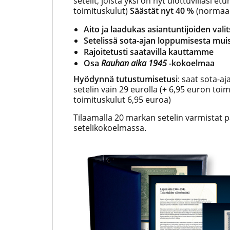
setelit, joista yksi on nyt ulottu­villasi e
toimituskulut)
Säästät nyt 40 %
(normaal
Aito ja laadukas asiantuntijoiden val
Setelissä sota-ajan loppumisesta mui
Rajoitetusti saatavilla kauttamme
Osa
Rauhan aika 1945
-kokoelmaa
Hyödynnä tutustumisetusi
: saat sota-a
setelin vain 29 eurolla (+ 6,95 euron toi
toimituskulut 6,95 euroa)
Tilaamalla 20 markan setelin varmistat 
setelikokoelmassa.