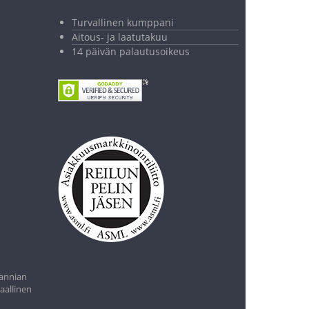
Turvallinen kumppani
Aitous- ja laatutakuu
14 päivän palautusoikeus
29,00 €
Lisää ostoskoriin
tannian
aallinen