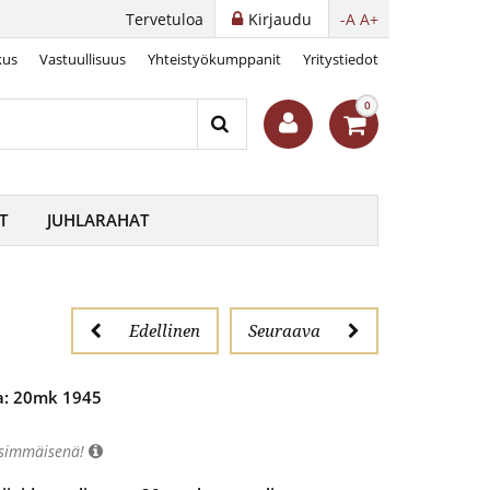
Tervetuloa
Kirjaudu
-A
A+
kus
Vastuullisuus
Yhteistyökumppanit
Yritystiedot
0
T
JUHLARAHAT
Edellinen
Seuraava
a: 20mk 1945
nsimmäisenä!