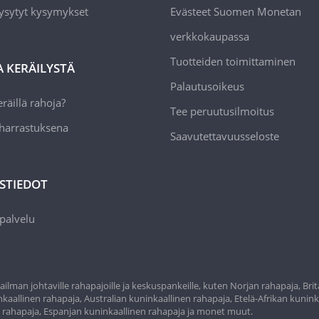
ysytyt kysymykset
Evästeet Suomen Monetan
verkkokaupassa
Tuotteiden toimittaminen
A KERÄILYSTÄ
Palautusoikeus
räillä rahoja?
Tee peruutusilmoitus
 harrastuksena
Saavutettavuusseloste
STIEDOT
palvelu
ilman johtaville rahapajoille ja keskuspankeille, kuten Norjan rahapaja, Bri
aallinen rahapaja, Australian kuninkaallinen rahapaja, Etelä-Afrikan kunink
n rahapaja, Espanjan kuninkaallinen rahapaja ja monet muut.