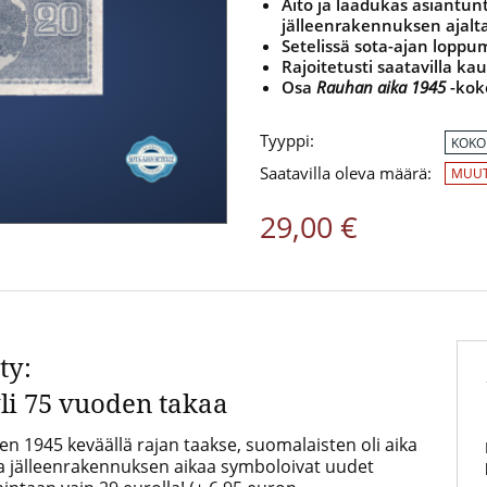
Aito ja laadukas asiantun
gle 4.3/5
jälleenrakennuksen ajalt
Setelissä sota-ajan loppu
Rajoitetusti saatavilla k
Osa
Rauhan aika 1945
-ko
Tyyppi:
KOKO
Saatavilla oleva määrä:
MUUT
29,00 €
ty:
yli 75 vuoden takaa
den 1945 keväällä rajan taakse, suomalaisten oli aika
ta jälleenrakennuksen aikaa symboloivat uudet