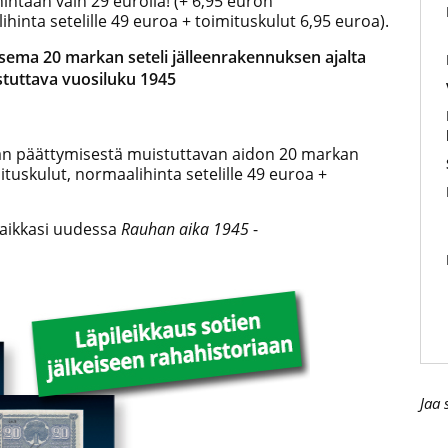
tuhintaan vain 29 eurolla! (+ 6,95 euron
ihinta setelille 49 euroa + toimituskulut 6,95 euroa).
itsema 20 markan seteli jälleenrakennuksen ajalta
stuttava vuosiluku 1945
jan päättymisestä muistuttavan aidon 20 markan
mituskulut, normaalihinta setelille 49 euroa +
paikkasi uudessa
Rauhan aika 1945
-
Jaa 