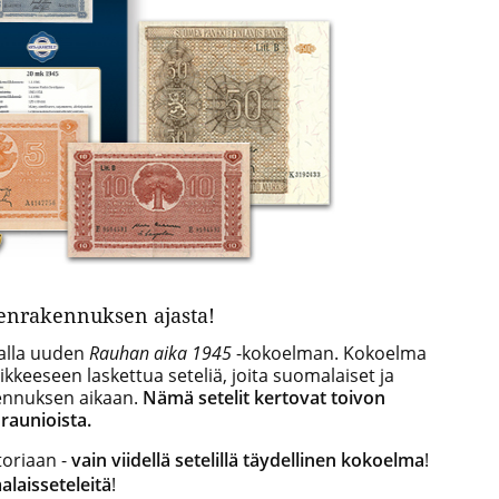
eenrakennuksen ajasta!
alla uuden
Rauhan aika 1945
-kokoelman. Kokoelma
iikkeeseen laskettua seteliä, joita suomalaiset ja
ennuksen aikaan.
Nämä setelit kertovat toivon
 raunioista.
toriaan -
vain viidellä setelillä täydellinen kokoelma
!
alaisseteleitä
!