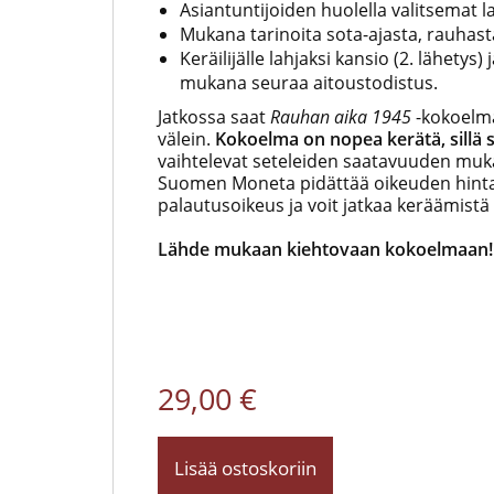
Asiantuntijoiden huolella valitsemat 
Mukana tarinoita sota-ajasta, rauhast
Keräilijälle lahjaksi kansio (2. lähetys)
mukana seuraa aitoustodistus.
Jatkossa saat
Rauhan aika 1945
-kokoelm
välein.
Kokoelma on nopea kerätä, sillä se
vaihtelevat seteleiden saatavuuden muka
Suomen Moneta pidättää oikeuden hintamu
palautusoikeus ja voit jatkaa keräämistä 
Lähde mukaan kiehtovaan kokoelmaan!
29,00 €
Lisää ostoskoriin