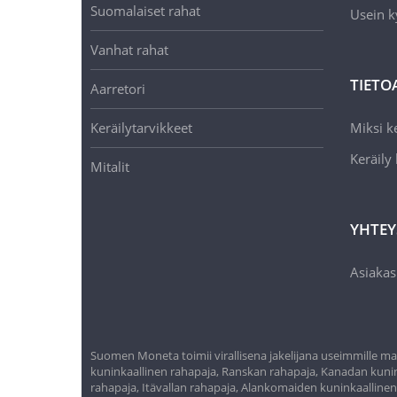
Suomalaiset rahat
Usein k
Vanhat rahat
TIETO
Aarretori
Keräilytarvikkeet
Miksi ke
Keräily
Mitalit
YHTEY
Asiakas
Suomen Moneta toimii virallisena jakelijana useimmille maa
kuninkaallinen rahapaja, Ranskan rahapaja, Kanadan kunink
rahapaja, Itävallan rahapaja, Alankomaiden kuninkaalline