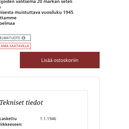
tijoiden valitsema 20 markan seteli
a
misesta muistuttava vuosiluku 1945
auttamme
koelmaa
ELMATUOTE
AMA SAATAVILLA
Lisää ostoskoriin
Tekniset tiedot
Laskettu
1.1.1946
liikkeeseen: