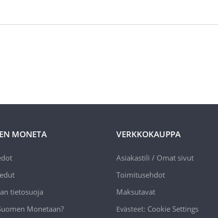
EN MONETA
VERKKOKAUPPA
edot
Asiakastili / Omat sivut
edut
Toimitusehdot
an tietosuoja
Maksutavat
 Suomen Monetaan?
Cookie Settings
Evästeet: