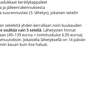
laadukkaat keräilykappaleet
a ja jälleenrakennuksesta
 ja suurennuslasi (3. lähetys), jokaisen setelin
an seteleitä yhden kerrallaan noin kuukauden
 sisältää vain 5 seteliä
. Lähetysten hinnat
an (49–139 euroa + toimituskulut 6,95 euroa).
utoksiin. Jokaisella lähetyksellä on 14 päivän
niin kauan kuin itse haluat.