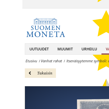
Itsenäisyytemme
seteli!
symboli:
-
aito
Vanhat
suomalainen
rahatSuomen
20
Moneta
markan
UUTUUDET
MUUMIT
URHEILU
V
–
seteli!
keräilijän
Etusivu
Vanhat rahat
Itsenäisyytemme symboli: 
/
/
-
kumppani,
Vanhat
Takaisin
rahojen
rahatSuomen
ja
Moneta
mitaleiden
–
asiantuntija
keräilijän