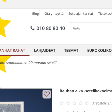
Blogi
Ota yhteyttä
Sota-ajan tarinat
Tietokes
010 80 80 40
ANHAT RAHAT
LAHJAIDEAT
TEEMAT
EUROKOLIKO
aito suomalainen 20 markan seteli!
Rauhan aika -setelikokoelm
Arvostele e