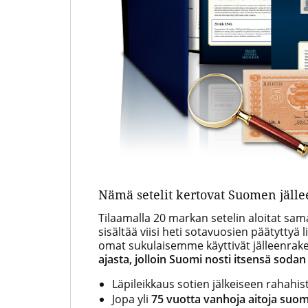
Nämä setelit kertovat Suomen jäll
Tilaamalla 20 markan setelin aloitat sam
sisältää viisi heti sotavuosien päätyttyä l
omat sukulaisemme käyttivät jälleenrak
ajasta, jolloin Suomi nosti itsensä sodan
Läpileikkaus sotien jälkeiseen rahahis
Jopa yli
75 vuotta vanhoja aitoja suom