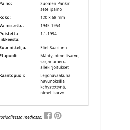
Paino:
Suomen Pankin
setelipaino
Koko:
120 x 68 mm
Valmistettu:
1945-1954
Poistettu
1.1.1994
liikkeestä:
Suunnittelija:
Eliel Saarinen
Etupuoli:
Mänty, nimellisarvo,
sarjanumero,
allekirjoitukset
Kääntöpuoli:
Leijonavaakuna
havunoksilla
kehystettynä,
nimellisarvo
sosiaalisessa mediassa: