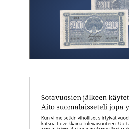
Goo
kumppani,
rahojen
ja
mitaleiden
asiantuntija
Sotavuosien jälkeen käytet
Aito suomalaisseteli jopa 
Kun viimeisetkin viholliset siirtyivät vuo
katsoa toiveikkaina tulevaisuuteen. Uut