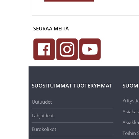
SEURAA MEITÄ
SUOSITUIMMAT TUOTERYHMÄT
SUOM
Yritysti
Uutuudet
Asiakas
Lahjaideat
Asiakka
Eurokolikot
Töihin