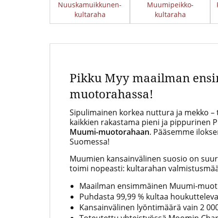
Nuuskamuikkunen-
Muumipeikko-
kultaraha
kultaraha
Pikku Myy maailman ens
muotorahassa!
Sipulimainen korkea nuttura ja mekko –
kaikkien rakastama pieni ja pippurinen 
Muumi-muotorahaan
. Pääsemme ilok
Suomessa!
Muumien kansainvälinen suosio on suurt
toimi nopeasti: kultarahan valmistusmää
Maailman ensimmäinen Muumi-muotor
Puhdasta 99,99 % kultaa houkuttelev
Kansainvälinen lyöntimäärä vain 2 00
Toteutettu yhteistyössä Moomin Char