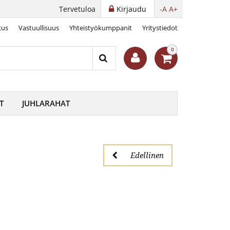
Tervetuloa
Kirjaudu
-A
A+
kus
Vastuullisuus
Yhteistyökumppanit
Yritystiedot
raha
0
T
JUHLARAHAT
Edellinen