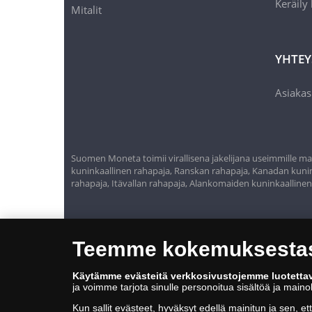
Keräily
Mitalit
YHTEY
Asiakas
Suomen Moneta toimii virallisena jakelijana useimmille maa
kuninkaallinen rahapaja, Ranskan rahapaja, Kanadan kunink
rahapaja, Itävallan rahapaja, Alankomaiden kuninkaalline
Teemme kokemuksestasi
Käytämme evästeitä verkkosivustojemme luotetta
ja voimme tarjota sinulle personoitua sisältöä ja main
Kun sallit evästeet, hyväksyt edellä mainitun ja sen, et