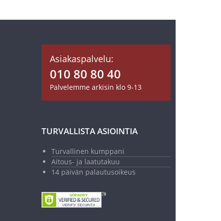
Asiakaspalvelu:
010 80 80 40
Palvelemme arkisin klo 9-13
TURVALLISTA ASIOINTIA
Turvallinen kumppani
Aitous- ja laatutakuu
14 päivän palautusoikeus
49,00 €
89,00 €
Normaalihinta 89,00 €
Lisää ostoskoriin