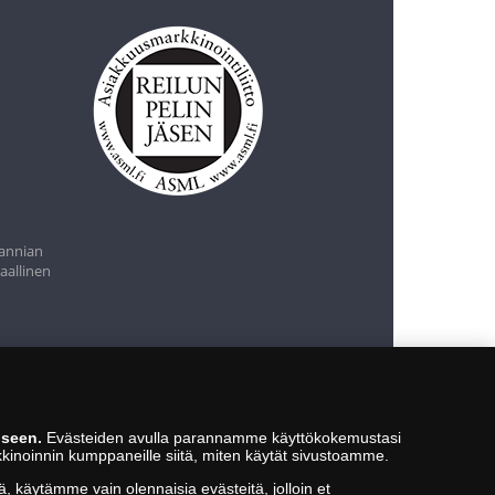
tannian
aallinen
iseen.
Evästeiden avulla parannamme käyttökokemustasi
kkinoinnin kumppaneille siitä, miten käytät sivustoamme.
ä, käytämme vain olennaisia evästeitä, jolloin et