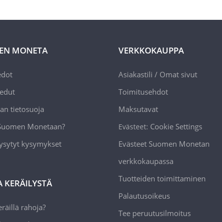
EN MONETA
VERKKOKAUPPA
edot
Asiakastili / Omat sivut
edut
Toimitusehdot
an tietosuoja
Maksutavat
 Suomen Monetaan?
Cookie Settings
Evästeet:
ysytyt kysymykset
Evästeet Suomen Monetan
verkkokaupassa
Tuotteiden toimittaminen
A KERÄILYSTÄ
Palautusoikeus
räillä rahoja?
Tee peruutusilmoitus