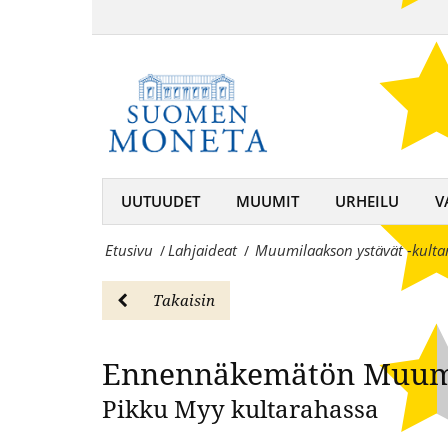
Muumilaakson
Myy
ystävät
Enn
-
-
Lahjaideat
kultaraha
Suomen
kokoelma:
Moneta
Pikku
UUTUUDET
MUUMIT
URHEILU
V
–
Myy
keräilijän
Etusivu
Lahjaideat
Muumilaakson ystävät -kulta
/
/
-
kumppani,
Lahjaideat
Takaisin
rahojen
Suomen
ja
Ennennäkemätön Muum
Moneta
mitaleiden
–
Pikku Myy kultarahassa
asiantuntija
keräilijän