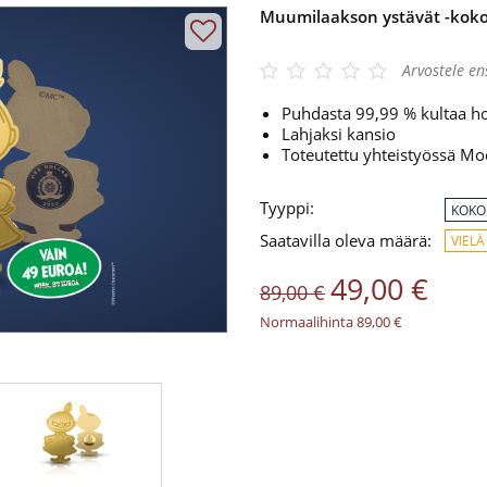
Muumilaakson ystävät -koko
gle 4.3/5
Arvostele e
Puhdasta 99,99 % kultaa h
Lahjaksi kansio
Toteutettu yhteistyössä M
Tyyppi:
KOKO
Saatavilla oleva määrä:
VIELÄ
49,00 €
89,00 €
Normaalihinta 89,00 €