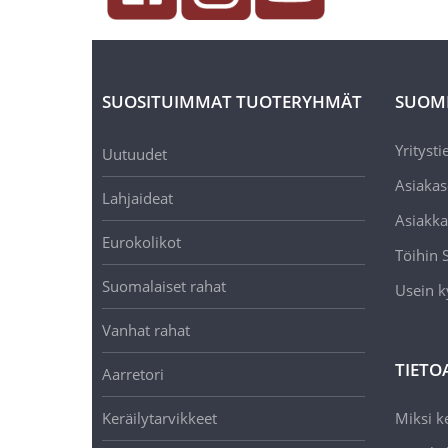
SUOSITUIMMAT TUOTERYHMÄT
SUOM
Yritysti
Uutuudet
Asiakas
Lahjaideat
Asiakka
Eurokolikot
Töihin
Suomalaiset rahat
Usein k
Vanhat rahat
TIETO
Aarretori
Keräilytarvikkeet
Miksi ke