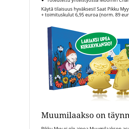
Käytä tilaisuus hyväksesi! Saat Pikku M
+ toimituskulut 6,95 euroa (norm. 89 eur
Muumilaakso on täynn
Pikku Myy ei ole ainoa Muumilaakson as