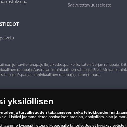
 harrastuksena
Saavutettavuusseloste
STIEDOT
palvelu
ilman johtaville rahapajoille ja keskuspankeille, kuten Norjan rahapaja, Bri
aallinen rahapaja, Australian kuninkaallinen rahapaja, Etelä-Afrikan kunink
n rahapaja, Espanjan kuninkaallinen rahapaja ja monet muut.
 yksilöllisen
vuuden ja turvallisuuden takaamiseen sekä tehokkuuden mittaam
oksia. Lisäksi jaamme tietoa sosiaalisen median, analytiikka-alan ja mar
tä jaamme kyseisiä tietoja ulkopuolisille tahoille. Jos
et hyväksy
evästeit