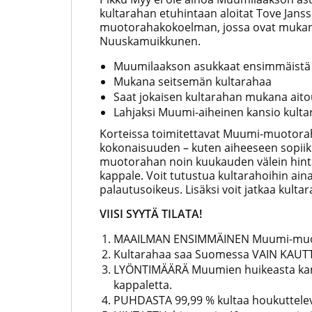
kultarahan etuhintaan aloitat Tove Jans
muotorahakokoelman, jossa ovat muka
Nuuskamuikkunen.
Muumilaakson asukkaat ensimmäistä
Mukana seitsemän kultarahaa
Saat jokaisen kultarahan mukana ait
Lahjaksi Muumi-aiheinen kansio kultara
Korteissa toimitettavat Muumi-muotora
kokonaisuuden – kuten aiheeseen sopiik
muotorahan noin kuukauden välein hinta
kappale. Voit tutustua kultarahoihin aina
palautusoikeus. Lisäksi voit jatkaa kulta
VIISI SYYTÄ TILATA!
MAAILMAN ENSIMMÄINEN Muumi-muo
Kultarahaa saa Suomessa VAIN KAU
LYÖNTIMÄÄRÄ Muumien huikeasta kansa
kappaletta.
PUHDASTA 99,99 % kultaa houkuttele