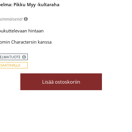
elma: Pikku Myy -kultaraha
nsimmäisenä!
oukuttelevaan hintaan
oomin Charactersin kanssa
ELMATUOTE
 SAATAVILLA
Lisää ostoskoriin