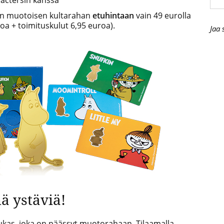
yyn muotoisen kultarahan
etuhintaan
vain 49 eurolla
oa + toimituskulut 6,95 euroa).
Jaa 
ä ystäviä!
ukas, joka on päässyt muotorahaan. Tilaamalla