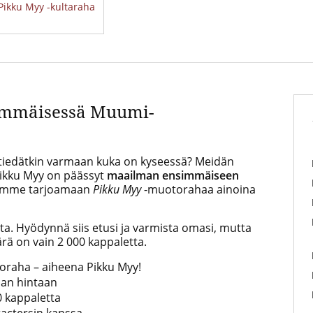
Pikku Myy -kultaraha
immäisessä Muumi-
 tiedätkin varmaan kuka on kyseessä? Meidän
Pikku Myy on päässyt
maailman ensimmäiseen
semme tarjoamaan
Pikku Myy
-muotorahaa ainoina
a. Hyödynnä siis etusi ja varmista omasi, mutta
rä on vain 2 000 kappaletta.
aha – aiheena Pikku Myy!
aan hintaan
0 kappaletta
actersin kanssa