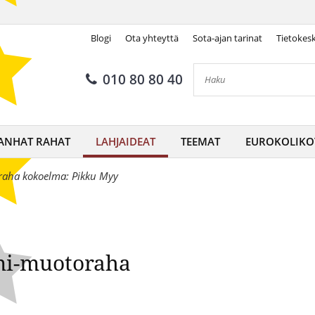
Blogi
Ota yhteyttä
Sota-ajan tarinat
Tietokes
ennäkemätön Muumi-muoto
010 80 80 40
ANHAT RAHAT
LAHJAIDEAT
TEEMAT
EUROKOLIKO
raha kokoelma: Pikku Myy
i-muotoraha