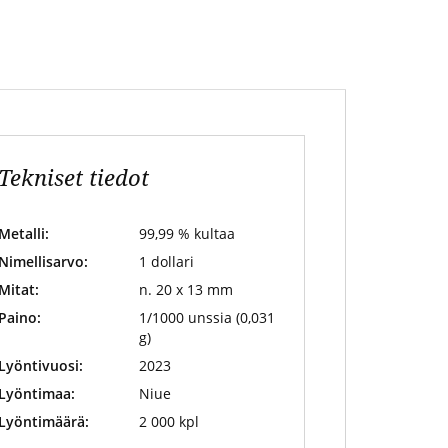
Tekniset tiedot
Metalli:
99,99 % kultaa
Nimellisarvo:
1 dollari
Mitat:
n. 20 x 13 mm
Paino:
1/1000 unssia (0,031
g)
Lyöntivuosi:
2023
Lyöntimaa:
Niue
Lyöntimäärä:
2 000 kpl