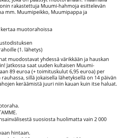
sonin rakastettuja Muumi-hahmoja esittelevän
na mm. Muumipeikko, Muumipappa ja
 kertaa muotorahoissa
oustodistuksen
hoille (1. lähetys)
hat muodostavat yhdessä värikkään ja hauskan
in! Jatkossa saat uuden kultaisen Muumi-
an 89 euroa (+ toimituskulut 6,95 euroa) per
 rauhassa, sillä jokaisella lähetyksellä on 14 päivän
rahojen keräämistä juuri niin kauan kuin itse haluat.
toraha.
TTAMME.
invälisestä suosiosta huolimatta vain 2 000
vaan hintaan.