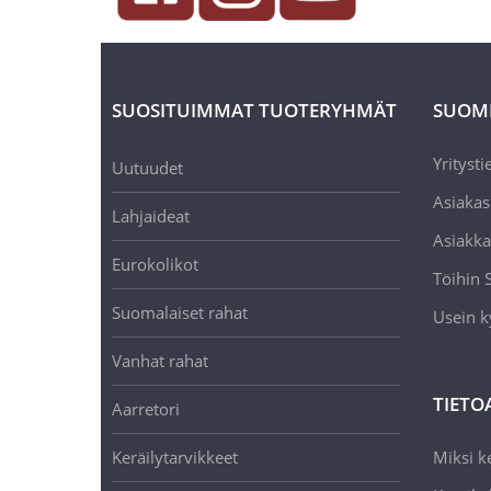
SUOSITUIMMAT TUOTERYHMÄT
SUOM
Yritysti
Uutuudet
Asiakas
Lahjaideat
Asiakka
Eurokolikot
Töihin
Suomalaiset rahat
Usein k
Vanhat rahat
TIETO
Aarretori
Keräilytarvikkeet
Miksi ke