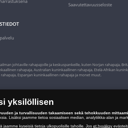
 harrastuksena
Saavutettavuusseloste
STIEDOT
palvelu
ilman johtaville rahapajoille ja keskuspankeille, kuten Norjan rahapaja, Bri
aallinen rahapaja, Australian kuninkaallinen rahapaja, Etelä-Afrikan kunink
n rahapaja, Espanjan kuninkaallinen rahapaja ja monet muut.
 yksilöllisen
vuuden ja turvallisuuden takaamiseen sekä tehokkuuden mittaam
oksia. Lisäksi jaamme tietoa sosiaalisen median, analytiikka-alan ja mar
tä jaamme kyseisiä tietoja ulkopuolisille tahoille. Jos
et hyväksy
evästeit