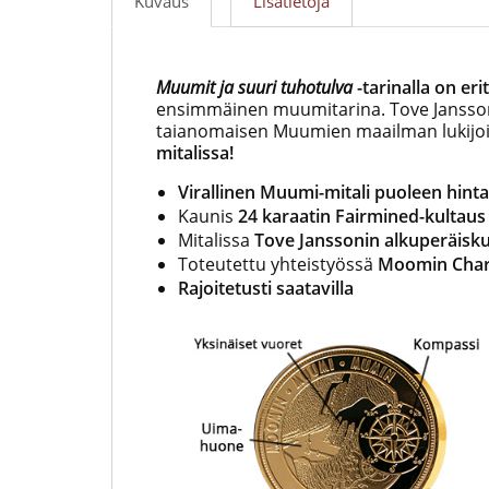
Kuvaus
Lisätietoja
Muumit ja suuri tuhotulva
-tarinalla on er
ensimmäinen muumitarina. Tove Jansson
taianomaisen Muumien maailman lukijoi
mitalissa!
Virallinen Muumi-mitali puoleen hint
Kaunis
24 karaatin Fairmined-kultaus
Mitalissa
Tove Janssonin alkuperäisku
Toteutettu yhteistyössä
Moomin Char
Rajoitetusti saatavilla