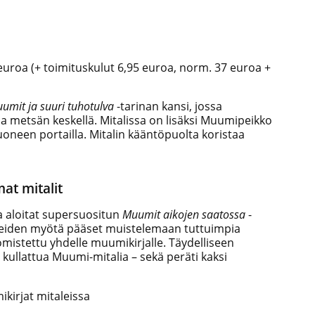
euroa (+ toimituskulut 6,95 euroa, norm. 37 euroa +
umit ja suuri tuhotulva
-tarinan kansi, jossa
metsän keskellä. Mitalissa on lisäksi Muumipeikko
neen portailla. Mitalin kääntöpuolta koristaa
at mitalit
na aloitat supersuositun
Muumit aikojen saatossa
-
leiden myötä pääset muistelemaan tuttuimpia
omistettu yhdelle muumikirjalle. Täydelliseen
kullattua Muumi-mitalia – sekä peräti kaksi
kirjat mitaleissa