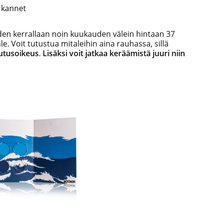
 kannet
den kerrallaan noin kuukauden välein hintaan 37
e. Voit tutustua mitaleihin aina rauhassa, sillä
autusoikeus
.
Lisäksi voit jatkaa keräämistä juuri niin