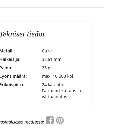
Tekniset tiedot
Metalli:
CuNi
Halkaisija:
38,61 mm
Paino:
26 g
Lyöntimäärä:
max. 10 000 kpl
Erikoispiirre:
24 karaatin
Fairmind-kultaus ja
väripainatus
sosiaalisessa mediassa: