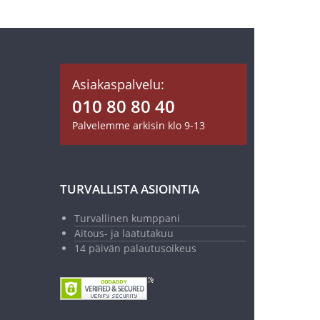
Asiakaspalvelu:
010 80 80 40
Palvelemme arkisin klo 9-13
TURVALLISTA ASIOINTIA
Turvallinen kumppani
Aitous- ja laatutakuu
14 päivän palautusoikeus
18,50 €
37,00 €
Normaalihinta 37,00 €
Lisää ostoskoriin