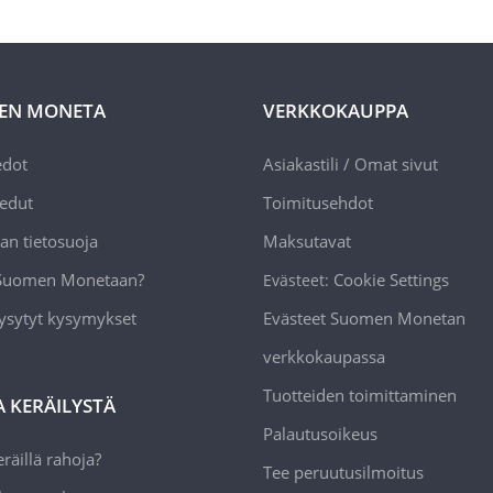
EN MONETA
VERKKOKAUPPA
edot
Asiakastili / Omat sivut
edut
Toimitusehdot
an tietosuoja
Maksutavat
 Suomen Monetaan?
Cookie Settings
Evästeet:
ysytyt kysymykset
Evästeet Suomen Monetan
verkkokaupassa
Tuotteiden toimittaminen
A KERÄILYSTÄ
Palautusoikeus
räillä rahoja?
Tee peruutusilmoitus