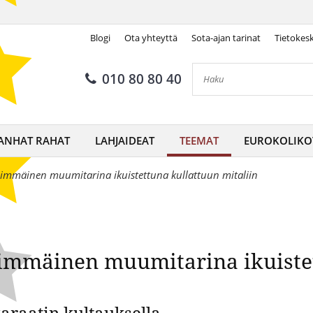
Blogi
Ota yhteyttä
Sota-ajan tarinat
Tietokes
mmäinen muumitarina ikuistet
010 80 80 40
ANHAT RAHAT
LAHJAIDEAT
TEEMAT
EUROKOLIKO
immäinen muumitarina ikuistettuna kullattuun mitaliin
immäinen muumitarina ikuiste
araatin kultauksella