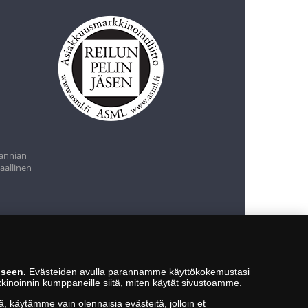
tannian
aallinen
iseen.
Evästeiden avulla parannamme käyttökokemustasi
kkinoinnin kumppaneille siitä, miten käytät sivustoamme.
ä, käytämme vain olennaisia evästeitä, jolloin et