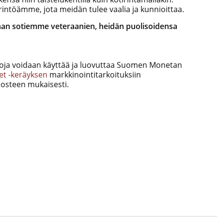
intöämme, jota meidän tulee vaalia ja kunnioittaa.
aan
sotiemme veteraanien
, heidän puolisoidensa
etoja voidaan käyttää ja luovuttaa Suomen Monetan
et -keräyksen
markkinointitarkoituksiin
losteen mukaisesti.