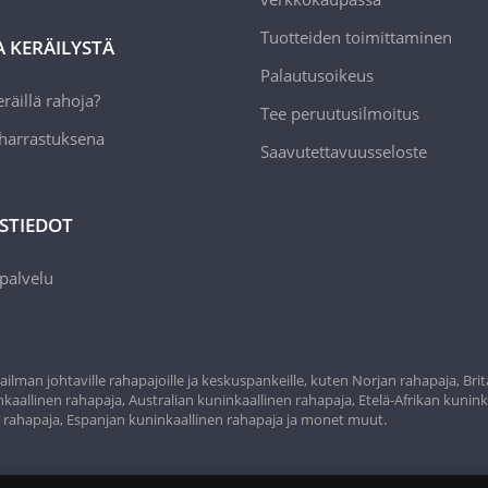
Tuotteiden toimittaminen
A KERÄILYSTÄ
Palautusoikeus
räillä rahoja?
Tee peruutusilmoitus
 harrastuksena
Saavutettavuusseloste
STIEDOT
palvelu
ilman johtaville rahapajoille ja keskuspankeille, kuten Norjan rahapaja, Bri
aallinen rahapaja, Australian kuninkaallinen rahapaja, Etelä-Afrikan kunink
n rahapaja, Espanjan kuninkaallinen rahapaja ja monet muut.