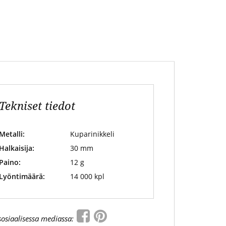
Tekniset tiedot
Metalli:
Kuparinikkeli
Halkaisija:
30 mm
Paino:
12 g
Lyöntimäärä:
14 000 kpl
sosiaalisessa mediassa: