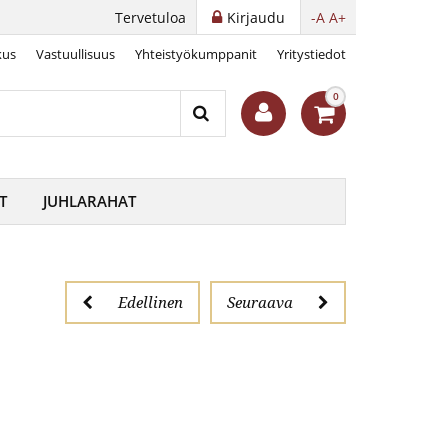
Tervetuloa
Kirjaudu
-A
A+
kus
Vastuullisuus
Yhteistyökumppanit
Yritystiedot
ankareita
0
T
JUHLARAHAT
Edellinen
Seuraava