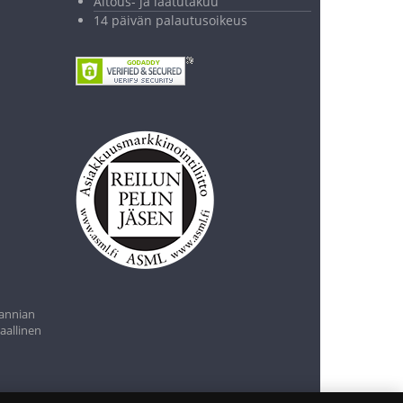
Aitous- ja laatutakuu
14 päivän palautusoikeus
0,00 €
Lisää ostoskoriin
tannian
aallinen