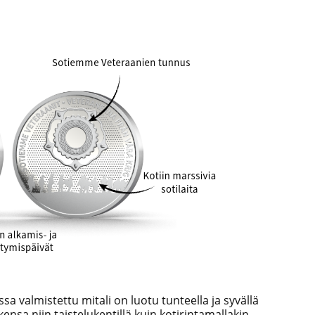
ssa
valmistettu mitali on luotu tunteella ja syvällä
kensa niin taistelukentillä kuin kotirintamallakin.