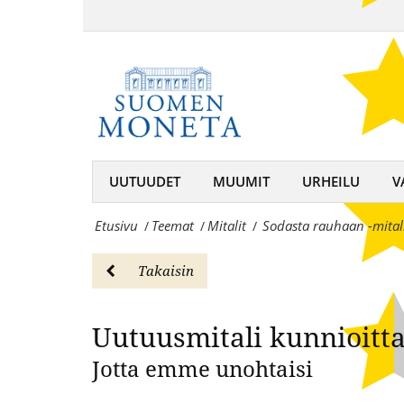
Sotiemme
-
sankareiden
Uutuusmi
mitali
kunniaksi:
-
Rauha
MitalitSuomen
80
Moneta
vuotta
UUTUUDET
MUUMIT
URHEILU
V
–
-
keräilijän
Etusivu
Teemat
Mitalit
Sodasta rauhaan -mital
/
/
/
mitali
kumppani,
-
Takaisin
rahojen
MitalitSuomen
ja
Uutuusmitali kunnioitt
Moneta
mitaleiden
–
Jotta emme unohtaisi
asiantuntija
keräilijän