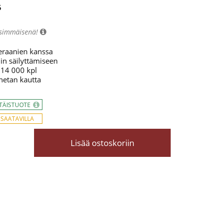
5
nsimmäisenä!
eraanien kanssa
lin säilyttämiseen
 14 000 kpl
netan kautta
TTÄISTUOTE
 SAATAVILLA
Lisää ostoskoriin