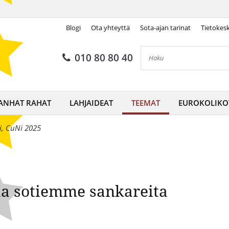
Blogi
Ota yhteyttä
Sota-ajan tarinat
Tietokes
tali kunnioittaa sotiemme s
010 80 80 40
ANHAT RAHAT
LAHJAIDEAT
TEEMAT
EUROKOLIKO
i, CuNi 2025
aa sotiemme sankareita