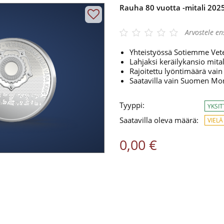
Rauha 80 vuotta -mitali 202
gle 4.3/5
Arvostele e
Yhteistyössä Sotiemme Vet
Lahjaksi keräilykansio mita
Rajoitettu lyöntimäärä vain
Saatavilla vain Suomen Mo
Tyyppi:
YKSI
Saatavilla oleva määrä:
VIELÄ
0,00 €