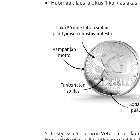
Huomaa tilausrajoitus 1 kpl / asiakas
Yhteistyössä
Sotiemme Veteraanien kan
kunnioituksella heille, jotka antoivat kaik