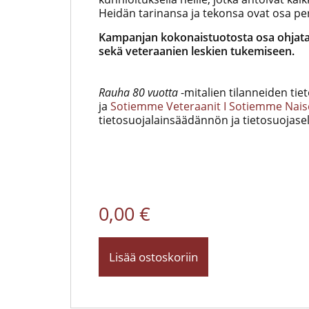
Heidän tarinansa ja tekonsa ovat osa per
Kampanjan kokonaistuotosta osa ohjat
sekä veteraanien leskien tukemiseen.
Rauha 80 vuotta
-mitalien tilanneiden ti
ja
Sotiemme Veteraanit I Sotiemme Nais
tietosuojalainsäädännön ja tietosuojase
0,00 €
Lisää ostoskoriin