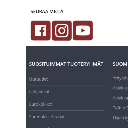
SEURAA MEITÄ
SUOSITUIMMAT TUOTERYHMÄT
SUOM
Yritysti
Uutuudet
Asiakas
Lahjaideat
Asiakka
Eurokolikot
Töihin
Suomalaiset rahat
Usein k