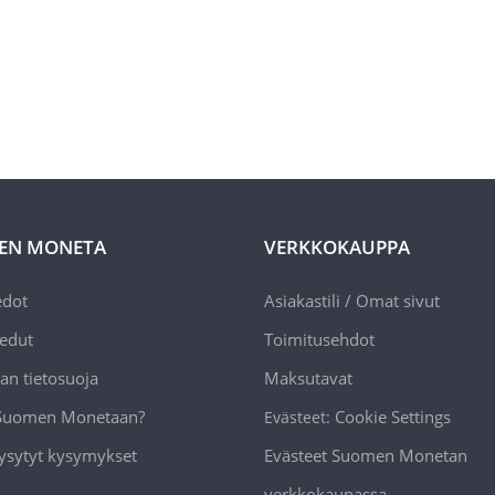
EN MONETA
VERKKOKAUPPA
edot
Asiakastili / Omat sivut
edut
Toimitusehdot
an tietosuoja
Maksutavat
 Suomen Monetaan?
Cookie Settings
Evästeet:
ysytyt kysymykset
Evästeet Suomen Monetan
verkkokaupassa