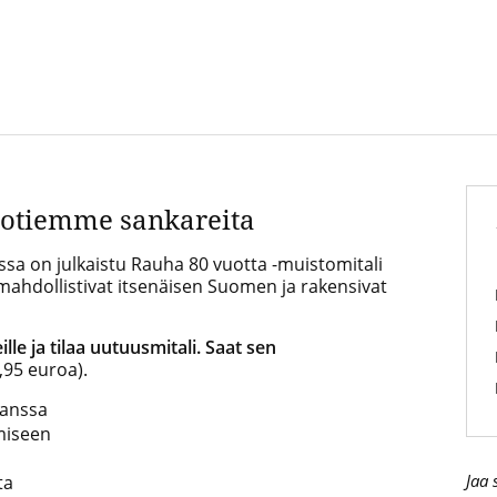
sotiemme sankareita
sa on julkaistu Rauha 80 vuotta -muistomitali
 mahdollistivat itsenäisen Suomen ja rakensivat
le ja tilaa uutuusmitali. Saat sen
,95 euroa).
kanssa
ämiseen
Jaa 
ta