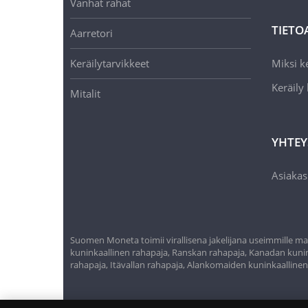
Vanhat rahat
TIETO
Aarretori
Keräilytarvikkeet
Miksi ke
Keräily
Mitalit
YHTEY
Asiakas
Suomen Moneta toimii virallisena jakelijana useimmille maa
kuninkaallinen rahapaja, Ranskan rahapaja, Kanadan kunink
rahapaja, Itävallan rahapaja, Alankomaiden kuninkaalline