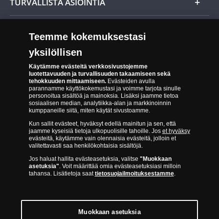
TURVALLISTA ASIOINTIA
Tuotteiden toimittaminen
Turvallinen kumppani
Palautusoikeus
Teemme kokemuksestasi
Aitous- ja laatutakuu
Tee peruutusilmoitus
yksilöllisen
14 päivän palautusoikeus
Saavutettavuusseloste
Käytämme evästeitä verkkosivustojemme
luotettavuuden ja turvallisuuden takaamiseen sekä
tehokkuuden mittaamiseen.
Evästeiden avulla
parannamme käyttökokemustasi ja voimme tarjota sinulle
personoitua sisältöä ja mainoksia. Lisäksi jaamme tietoa
sosiaalisen median, analytiikka-alan ja markkinoinnin
kumppaneille siitä, miten käytät sivustoamme.
Kun sallit evästeet, hyväksyt edellä mainitun ja sen, että
jaamme kyseisiä tietoja ulkopuolisille tahoille. Jos
et hyväksy
Suomen Moneta toimii virallisena jakelijana useimmille maailman
evästeitä, käytämme vain olennaisia evästeitä, jolloin et
johtaville rahapajoille ja keskuspankeille, kuten Norjan rahapaja,
valitettavasti saa henkilökohtaisia sisältöjä.
Britannian kuninkaallinen rahapaja, Ranskan rahapaja, Kanadan
Jos haluat hallita evästeasetuksia, valitse
"Muokkaan
asetuksia"
. Voit määrittää omia evästeasetuksiasi milloin
kuninkaallinen rahapaja, Australian kuninkaallinen rahapaja, Etelä-
tahansa. Lisätietoja saat
tietosuojailmoituksestamme
.
Afrikan kuninkaallinen rahapaja, Itävallan rahapaja, Alankomaiden
kuninkaallinen rahapaja, Espanjan kuninkaallinen rahapaja ja monet
muut.
Muokkaan asetuksia