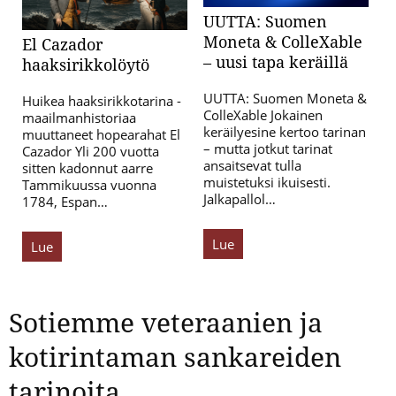
UUTTA: Suomen
Moneta & ColleXable
El Cazador
– uusi tapa keräillä
haaksirikkolöytö
UUTTA: Suomen Moneta &
Huikea haaksirikkotarina -
ColleXable Jokainen
maailmanhistoriaa
keräilyesine kertoo tarinan
muuttaneet hopearahat El
– mutta jotkut tarinat
Cazador Yli 200 vuotta
ansaitsevat tulla
sitten kadonnut aarre
muistetuksi ikuisesti.
Tammikuussa vuonna
Jalkapallol…
1784, Espan…
Lue
Lue
Sotiemme veteraanien ja
kotirintaman sankareiden
tarinoita