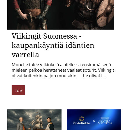
Viikingit Suomessa -
kaupankäyntiä idäntien
varrella
Monelle tulee viikinkejä ajatellessa ensimmäisenä
mieleen pelkoa herättäneet vaaleat soturit. Viikingit
olivat kuitenkin paljon muutakin — he olivat l…
Lue