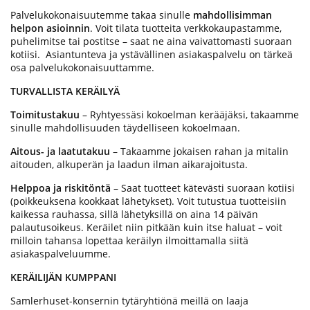
Palvelukokonaisuutemme takaa sinulle
mahdollisimman
helpon asioinnin
. Voit tilata tuotteita verkkokaupastamme,
puhelimitse tai postitse – saat ne aina vaivattomasti suoraan
kotiisi. Asiantunteva ja ystävällinen asiakaspalvelu on tärkeä
osa palvelukokonaisuuttamme.
TURVALLISTA KERÄILYÄ
Toimitustakuu
– Ryhtyessäsi kokoelman kerääjäksi, takaamme
sinulle mahdollisuuden täydelliseen kokoelmaan.
Aitous- ja laatutakuu
– Takaamme jokaisen rahan ja mitalin
aitouden, alkuperän ja laadun ilman aikarajoitusta.
Helppoa ja riskitöntä
– Saat tuotteet kätevästi suoraan kotiisi
(poikkeuksena kookkaat lähetykset). Voit tutustua tuotteisiin
kaikessa rauhassa, sillä lähetyksillä on aina 14 päivän
palautusoikeus. Keräilet niin pitkään kuin itse haluat – voit
milloin tahansa lopettaa keräilyn ilmoittamalla siitä
asiakaspalveluumme.
KERÄILIJÄN KUMPPANI
Samlerhuset-konsernin tytäryhtiönä meillä on laaja