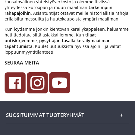
kansainvälinen yhteistyöverkosto ja olemme tiiviissä
yhteydessä Euroopan ja muun maailman
tärkeimpiin
rahapajoihin
. Asiantuntijat ostavat meille historiallisia rahoja
erilaisilta messuilta ja huutokaupoista ympäri maailman.
Kun löydämme jonkin kiehtovan keräilykappaleen, haluamme
heti tiedottaa siitä asiakkaillemme. Kun
tilaat
uutiskirjeemme, pysyt ajan tasalla keräilymaailman
tapahtumista
. Kuulet uutuuksista hyvissä ajoin – ja vältät
loppuunmyyntitilanteet!
SEURAA MEITÄ
SUOSITUIMMAT TUOTERYHMÄT