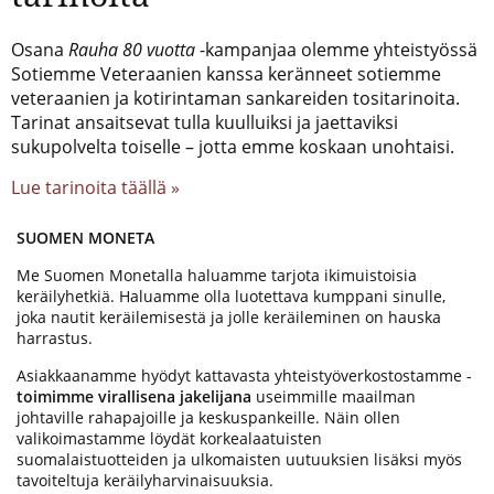
Osana
Rauha 80 vuotta
-kampanjaa olemme yhteistyössä
Sotiemme Veteraanien kanssa keränneet sotiemme
veteraanien ja kotirintaman sankareiden tositarinoita.
Tarinat ansaitsevat tulla kuulluiksi ja jaettaviksi
sukupolvelta toiselle – jotta emme koskaan unohtaisi.
Lue tarinoita täällä »
SUOMEN MONETA
Me Suomen Monetalla haluamme tarjota ikimuistoisia
keräilyhetkiä. Haluamme olla luotettava kumppani sinulle,
joka nautit keräilemisestä ja jolle keräileminen on hauska
harrastus.
Asiakkaanamme hyödyt kattavasta yhteistyöverkostostamme -
toimimme virallisena jakelijana
useimmille maailman
johtaville rahapajoille ja keskuspankeille. Näin ollen
valikoimastamme löydät korkealaatuisten
suomalaistuotteiden ja ulkomaisten uutuuksien lisäksi myös
tavoiteltuja keräilyharvinaisuuksia.