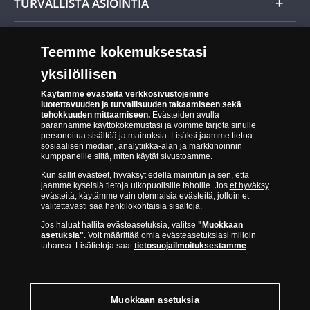
TURVALLISTA ASIOINTIA
Tuotteiden toimittaminen
Turvallinen kumppani
Palautusoikeus
Teemme kokemuksestasi
Aitous- ja laatutakuu
Tee peruutusilmoitus
yksilöllisen
14 päivän palautusoikeus
Saavutettavuusseloste
Käytämme evästeitä verkkosivustojemme
luotettavuuden ja turvallisuuden takaamiseen sekä
tehokkuuden mittaamiseen.
Evästeiden avulla
parannamme käyttökokemustasi ja voimme tarjota sinulle
personoitua sisältöä ja mainoksia. Lisäksi jaamme tietoa
sosiaalisen median, analytiikka-alan ja markkinoinnin
kumppaneille siitä, miten käytät sivustoamme.
Kun sallit evästeet, hyväksyt edellä mainitun ja sen, että
jaamme kyseisiä tietoja ulkopuolisille tahoille. Jos
et hyväksy
Suomen Moneta toimii virallisena jakelijana useimmille maailman
evästeitä, käytämme vain olennaisia evästeitä, jolloin et
johtaville rahapajoille ja keskuspankeille, kuten Norjan rahapaja,
valitettavasti saa henkilökohtaisia sisältöjä.
Britannian kuninkaallinen rahapaja, Ranskan rahapaja, Kanadan
Jos haluat hallita evästeasetuksia, valitse
"Muokkaan
asetuksia"
. Voit määrittää omia evästeasetuksiasi milloin
kuninkaallinen rahapaja, Australian kuninkaallinen rahapaja, Etelä-
tahansa. Lisätietoja saat
tietosuojailmoituksestamme
.
Afrikan kuninkaallinen rahapaja, Itävallan rahapaja, Alankomaiden
kuninkaallinen rahapaja, Espanjan kuninkaallinen rahapaja ja monet
muut.
Muokkaan asetuksia