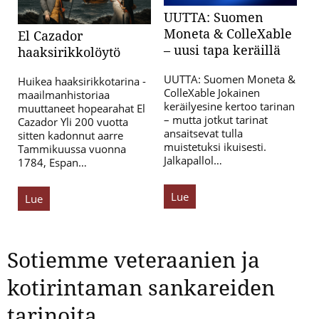
UUTTA: Suomen
Moneta & ColleXable
El Cazador
– uusi tapa keräillä
haaksirikkolöytö
UUTTA: Suomen Moneta &
Huikea haaksirikkotarina -
ColleXable Jokainen
maailmanhistoriaa
keräilyesine kertoo tarinan
muuttaneet hopearahat El
– mutta jotkut tarinat
Cazador Yli 200 vuotta
ansaitsevat tulla
sitten kadonnut aarre
muistetuksi ikuisesti.
Tammikuussa vuonna
Jalkapallol…
1784, Espan…
Lue
Lue
Sotiemme veteraanien ja
kotirintaman sankareiden
tarinoita