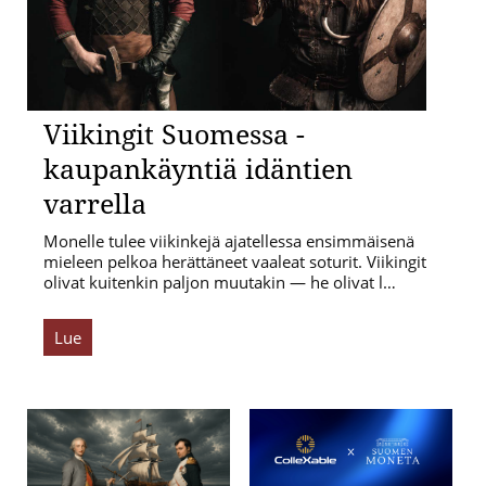
Viikingit Suomessa -
kaupankäyntiä idäntien
varrella
Monelle tulee viikinkejä ajatellessa ensimmäisenä
mieleen pelkoa herättäneet vaaleat soturit. Viikingit
olivat kuitenkin paljon muutakin — he olivat l…
Lue