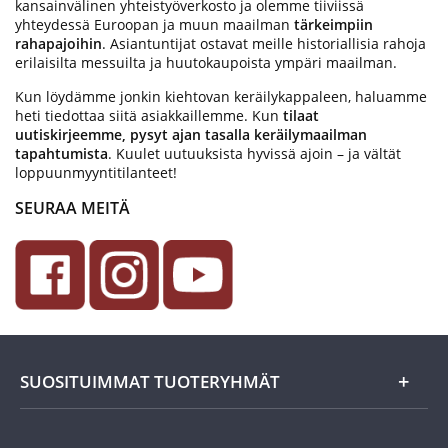
kansainvälinen yhteistyöverkosto ja olemme tiiviissä
yhteydessä Euroopan ja muun maailman
tärkeimpiin
rahapajoihin
. Asiantuntijat ostavat meille historiallisia rahoja
erilaisilta messuilta ja huutokaupoista ympäri maailman.
Kun löydämme jonkin kiehtovan keräilykappaleen, haluamme
heti tiedottaa siitä asiakkaillemme. Kun
tilaat
uutiskirjeemme, pysyt ajan tasalla keräilymaailman
tapahtumista
. Kuulet uutuuksista hyvissä ajoin – ja vältät
loppuunmyyntitilanteet!
SEURAA MEITÄ
SUOSITUIMMAT TUOTERYHMÄT