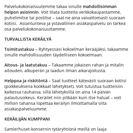
Palvelukokonaisuutemme takaa sinulle
mahdollisimman
helpon asioinnin
. Voit tilata tuotteita verkkokaupastamme,
puhelimitse tai postitse – saat ne aina vaivattomasti suoraan
kotiisi. Asiantunteva ja ystävällinen asiakaspalvelu on tärkeä
osa palvelukokonaisuuttamme.
TURVALLISTA KERÄILYÄ
Toimitustakuu
– Ryhtyessäsi kokoelman kerääjäksi, takaamme
sinulle mahdollisuuden täydelliseen kokoelmaan.
Aitous- ja laatutakuu
– Takaamme jokaisen rahan ja mitalin
aitouden, alkuperän ja laadun ilman aikarajoitusta.
Helppoa ja riskitöntä
– Saat tuotteet kätevästi suoraan kotiisi
(poikkeuksena kookkaat lähetykset). Voit tutustua tuotteisiin
kaikessa rauhassa, sillä lähetyksillä on aina 14 päivän
palautusoikeus. Keräilet niin pitkään kuin itse haluat – voit
milloin tahansa lopettaa keräilyn ilmoittamalla siitä
asiakaspalveluumme.
KERÄILIJÄN KUMPPANI
Samlerhuset-konsernin tytäryhtiönä meillä on laaja