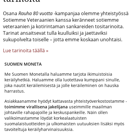
Osana
Rauha 80 vuotta
-kampanjaa olemme yhteistyössä
Sotiemme Veteraanien kanssa keränneet sotiemme
veteraanien ja kotirintaman sankareiden tositarinoita.
Tarinat ansaitsevat tulla kuulluiksi ja jaettaviksi
sukupolvelta toiselle – jotta emme koskaan unohtaisi.
Lue tarinoita täällä »
SUOMEN MONETA
Me Suomen Monetalla haluamme tarjota ikimuistoisia
keräilyhetkiä. Haluamme olla luotettava kumppani sinulle,
joka nautit keräilemisestä ja jolle keräileminen on hauska
harrastus.
Asiakkaanamme hyödyt kattavasta yhteistyöverkostostamme -
toimimme virallisena jakelijana
useimmille maailman
johtaville rahapajoille ja keskuspankeille. Näin ollen
valikoimastamme löydät korkealaatuisten
suomalaistuotteiden ja ulkomaisten uutuuksien lisäksi myös
tavoiteltuja keräilyharvinaisuuksia.