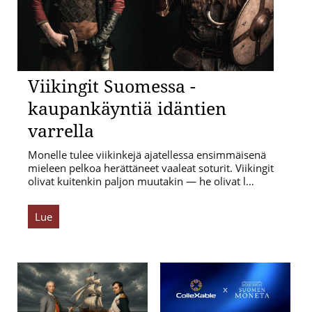
Viikingit Suomessa -
kaupankäyntiä idäntien
varrella
Monelle tulee viikinkejä ajatellessa ensimmäisenä
mieleen pelkoa herättäneet vaaleat soturit. Viikingit
olivat kuitenkin paljon muutakin — he olivat l…
Lue