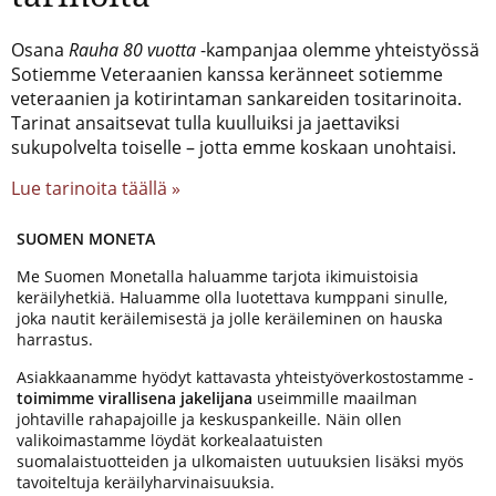
Osana
Rauha 80 vuotta
-kampanjaa olemme yhteistyössä
Sotiemme Veteraanien kanssa keränneet sotiemme
veteraanien ja kotirintaman sankareiden tositarinoita.
Tarinat ansaitsevat tulla kuulluiksi ja jaettaviksi
sukupolvelta toiselle – jotta emme koskaan unohtaisi.
Lue tarinoita täällä »
SUOMEN MONETA
Me Suomen Monetalla haluamme tarjota ikimuistoisia
keräilyhetkiä. Haluamme olla luotettava kumppani sinulle,
joka nautit keräilemisestä ja jolle keräileminen on hauska
harrastus.
Asiakkaanamme hyödyt kattavasta yhteistyöverkostostamme -
toimimme virallisena jakelijana
useimmille maailman
johtaville rahapajoille ja keskuspankeille. Näin ollen
valikoimastamme löydät korkealaatuisten
suomalaistuotteiden ja ulkomaisten uutuuksien lisäksi myös
tavoiteltuja keräilyharvinaisuuksia.