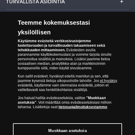
TURVALLISTA ASIOINTIA
Tuotteiden toimittaminen
Turvallinen kumppani
Palautusoikeus
Teemme kokemuksestasi
Aitous- ja laatutakuu
Tee peruutusilmoitus
yksilöllisen
14 päivän palautusoikeus
Saavutettavuusseloste
Käytämme evästeitä verkkosivustojemme
luotettavuuden ja turvallisuuden takaamiseen sekä
tehokkuuden mittaamiseen.
Evästeiden avulla
parannamme käyttökokemustasi ja voimme tarjota sinulle
personoitua sisältöä ja mainoksia. Lisäksi jaamme tietoa
sosiaalisen median, analytiikka-alan ja markkinoinnin
kumppaneille siitä, miten käytät sivustoamme.
Kun sallit evästeet, hyväksyt edellä mainitun ja sen, että
jaamme kyseisiä tietoja ulkopuolisille tahoille. Jos
et hyväksy
Suomen Moneta toimii virallisena jakelijana useimmille maailman
evästeitä, käytämme vain olennaisia evästeitä, jolloin et
johtaville rahapajoille ja keskuspankeille, kuten Norjan rahapaja,
valitettavasti saa henkilökohtaisia sisältöjä.
Britannian kuninkaallinen rahapaja, Ranskan rahapaja, Kanadan
Jos haluat hallita evästeasetuksia, valitse
"Muokkaan
asetuksia"
. Voit määrittää omia evästeasetuksiasi milloin
kuninkaallinen rahapaja, Australian kuninkaallinen rahapaja, Etelä-
tahansa. Lisätietoja saat
tietosuojailmoituksestamme
.
Afrikan kuninkaallinen rahapaja, Itävallan rahapaja, Alankomaiden
kuninkaallinen rahapaja, Espanjan kuninkaallinen rahapaja ja monet
muut.
Muokkaan asetuksia