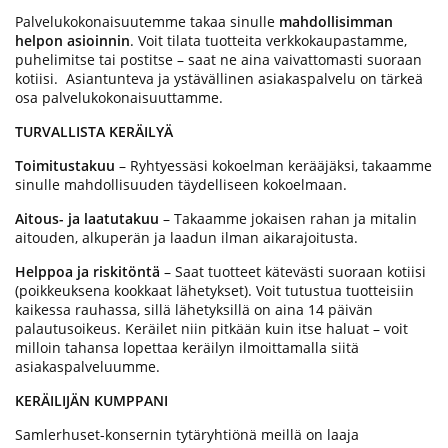
Palvelukokonaisuutemme takaa sinulle
mahdollisimman
helpon asioinnin
. Voit tilata tuotteita verkkokaupastamme,
puhelimitse tai postitse – saat ne aina vaivattomasti suoraan
kotiisi. Asiantunteva ja ystävällinen asiakaspalvelu on tärkeä
osa palvelukokonaisuuttamme.
TURVALLISTA KERÄILYÄ
Toimitustakuu
– Ryhtyessäsi kokoelman kerääjäksi, takaamme
sinulle mahdollisuuden täydelliseen kokoelmaan.
Aitous- ja laatutakuu
– Takaamme jokaisen rahan ja mitalin
aitouden, alkuperän ja laadun ilman aikarajoitusta.
Helppoa ja riskitöntä
– Saat tuotteet kätevästi suoraan kotiisi
(poikkeuksena kookkaat lähetykset). Voit tutustua tuotteisiin
kaikessa rauhassa, sillä lähetyksillä on aina 14 päivän
palautusoikeus. Keräilet niin pitkään kuin itse haluat – voit
milloin tahansa lopettaa keräilyn ilmoittamalla siitä
asiakaspalveluumme.
KERÄILIJÄN KUMPPANI
Samlerhuset-konsernin tytäryhtiönä meillä on laaja