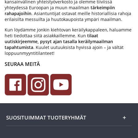
kansainvälinen yhteistyöverkosto ja olemme tiiviissä
yhteydessä Euroopan ja muun maailman
tärkeimpiin
rahapajoihin
. Asiantuntijat ostavat meille historiallisia rahoja
erilaisilta messuilta ja huutokaupoista ympäri maailman.
Kun löydämme jonkin kiehtovan keräilykappaleen, haluamme
heti tiedottaa siitä asiakkaillemme. Kun
tilaat
uutiskirjeemme, pysyt ajan tasalla keräilymaailman
tapahtumista
. Kuulet uutuuksista hyvissä ajoin – ja vältät
loppuunmyyntitilanteet!
SEURAA MEITÄ
SUOSITUIMMAT TUOTERYHMÄT