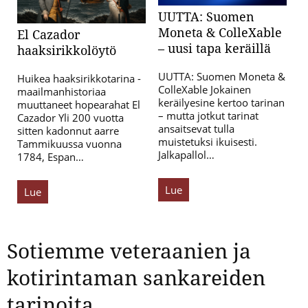
UUTTA: Suomen
Moneta & ColleXable
El Cazador
– uusi tapa keräillä
haaksirikkolöytö
UUTTA: Suomen Moneta &
Huikea haaksirikkotarina -
ColleXable Jokainen
maailmanhistoriaa
keräilyesine kertoo tarinan
muuttaneet hopearahat El
– mutta jotkut tarinat
Cazador Yli 200 vuotta
ansaitsevat tulla
sitten kadonnut aarre
muistetuksi ikuisesti.
Tammikuussa vuonna
Jalkapallol…
1784, Espan…
Lue
Lue
Sotiemme veteraanien ja
kotirintaman sankareiden
tarinoita