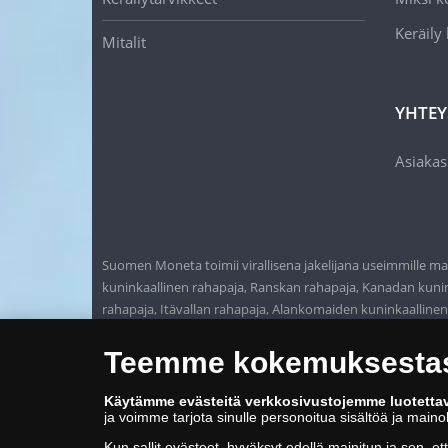
Keräily
Mitalit
YHTEY
Asiakas
Suomen Moneta toimii virallisena jakelijana useimmille maa
kuninkaallinen rahapaja, Ranskan rahapaja, Kanadan kunink
rahapaja, Itävallan rahapaja, Alankomaiden kuninkaalline
Teemme kokemuksestasi
Käytämme evästeitä verkkosivustojemme luotetta
ja voimme tarjota sinulle personoitua sisältöä ja main
Kun sallit evästeet, hyväksyt edellä mainitun ja sen, et