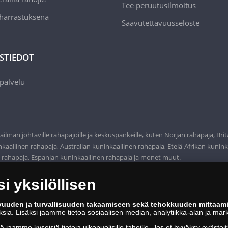
Tee peruutusilmoitus
 harrastuksena
Saavutettavuusseloste
STIEDOT
palvelu
ilman johtaville rahapajoille ja keskuspankeille, kuten Norjan rahapaja, Bri
aallinen rahapaja, Australian kuninkaallinen rahapaja, Etelä-Afrikan kunink
n rahapaja, Espanjan kuninkaallinen rahapaja ja monet muut.
 yksilöllisen
vuuden ja turvallisuuden takaamiseen sekä tehokkuuden mittaam
oksia. Lisäksi jaamme tietoa sosiaalisen median, analytiikka-alan ja mar
tä jaamme kyseisiä tietoja ulkopuolisille tahoille. Jos
et hyväksy
evästeit