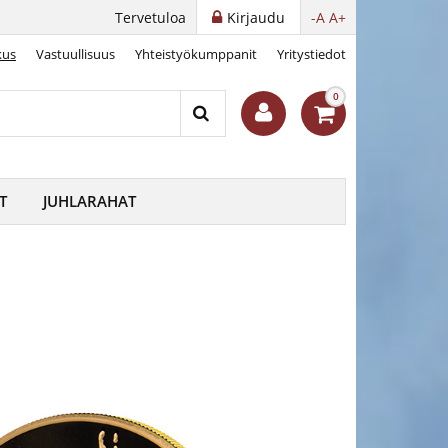
Tervetuloa
Kirjaudu
-A
A+
kus
Vastuullisuus
Yhteistyökumppanit
Yritystiedot
0
T
JUHLARAHAT