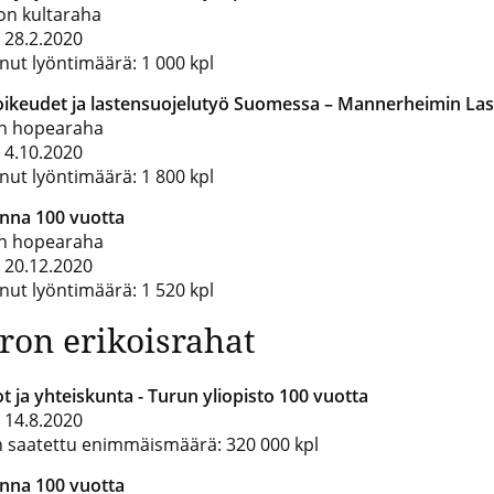
on kultaraha
: 28.2.2020
nut lyöntimäärä: 1 000 kpl
oikeudet ja lastensuojelutyö Suomessa – Mannerheimin Last
n hopearaha
: 4.10.2020
nut lyöntimäärä: 1 800 kpl
inna 100 vuotta
n hopearaha
: 20.12.2020
nut lyöntimäärä: 1 520 kpl
ron erikoisrahat
ot ja yhteiskunta - Turun yliopisto 100 vuotta
: 14.8.2020
n saatettu enimmäismäärä: 320 000 kpl
inna 100 vuotta