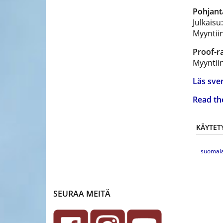
Pohjant
Julkais
Myyntii
Proof-r
Myyntii
Läs sve
Read th
KÄYTETY
suomala
SEURAA MEITÄ