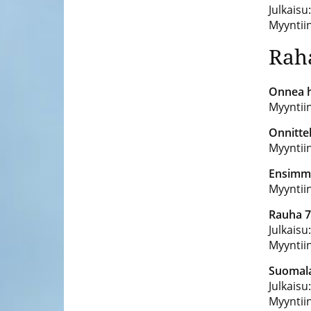
Julkais
Myyntii
Rah
Onnea h
Myyntii
Onnitte
Myyntii
Ensimmä
Myyntii
Rauha 7
Julkais
Myyntii
Suomala
Julkaisu
Myyntii