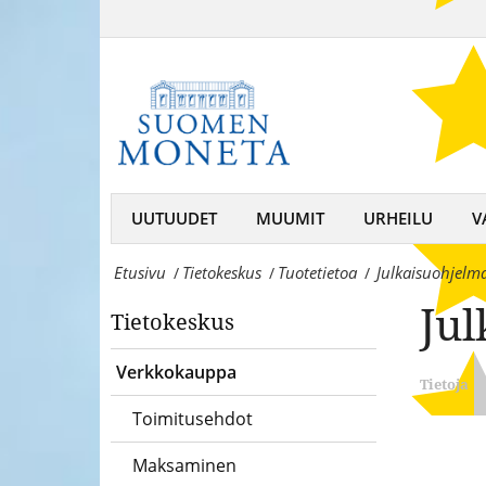
Julkaisuohjelma
–
2020
keräilijän
-
kumppani,
Suomen
rahojen
MonetaSuomen
ja
Moneta
UUTUUDET
MUUMIT
URHEILU
V
mitaleiden
–
asiantuntija
Etusivu
Tietokeskus
Tuotetietoa
Julkaisuohjelm
/
/
/
keräilijän
Jul
Tietokeskus
kumppani,
rahojen
Verkkokauppa
Tietoja
ja
Toimitusehdot
mitaleiden
Maksaminen
asiantuntija