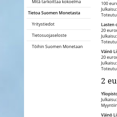
Mitä tarkoittaa kokoelma
100 eur
Julkaisu
Tietoa Suomen Monetasta
Toteutu
Yritystiedot
Lasten 
20 euro
Tietosuojaseloste
Julkaisu
Toteutu
Töihin Suomen Monetaan
Väinö L
20 euro
Julkaisu
Toteutu
2 eu
Yliopist
Julkaisu
Myyntii
Väinö L