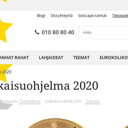
Blogi
Ota yhteyttä
Sota-ajan tarinat
Tietokes
010 80 80 40
ANHAT RAHAT
LAHJAIDEAT
TEEMAT
EUROKOLIKO
a 2020
kaisuohjelma 2020
Kategoria:
Tuotetietoa
Julkaistu: 08.04.2020
Tulosta