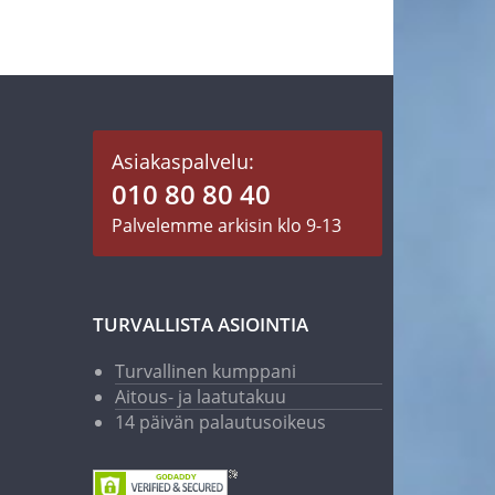
Asiakaspalvelu:
010 80 80 40
Palvelemme arkisin klo 9-13
TURVALLISTA ASIOINTIA
Turvallinen kumppani
Aitous- ja laatutakuu
14 päivän palautusoikeus