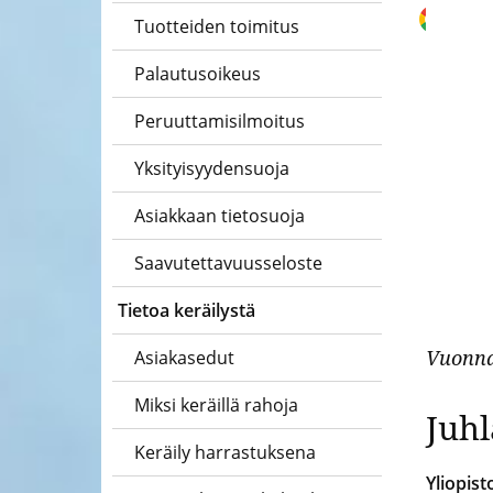
Goo
Tuotteiden toimitus
Palautusoikeus
Peruuttamisilmoitus
Yksityisyydensuoja
Asiakkaan tietosuoja
Saavutettavuusseloste
Tietoa keräilystä
Vuonna 
Asiakasedut
Miksi keräillä rahoja
Juhl
Keräily harrastuksena
Yliopist