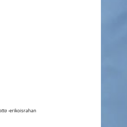
otta
-erikoisrahan