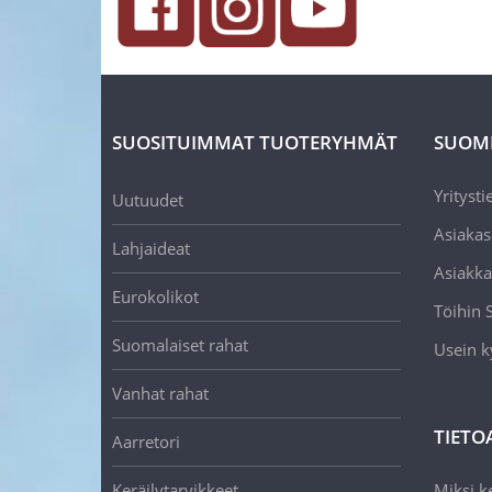
SUOSITUIMMAT TUOTERYHMÄT
SUOM
Yritysti
Uutuudet
Asiakas
Lahjaideat
Asiakka
Eurokolikot
Töihin
Suomalaiset rahat
Usein k
Vanhat rahat
TIETO
Aarretori
Keräilytarvikkeet
Miksi ke