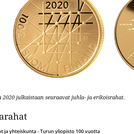
gle 4.3/5
2020 julkaistaan seuraavat juhla- ja erikoisrahat.
arahat
ot ja yhteiskunta - Turun yliopisto 100 vuotta