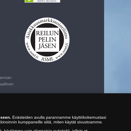
tannian
aallinen
iseen.
Evästeiden avulla parannamme käyttökokemustasi
kkinoinnin kumppaneille siitä, miten käytät sivustoamme.
ä, käytämme vain olennaisia evästeitä, jolloin et