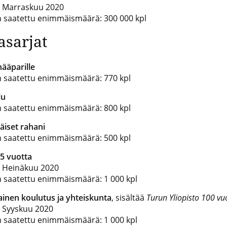
u: Marraskuu 2020
n saatettu enimmäismäärä: 300 000 kpl
asarjat
ääparille
n saatettu enimmäismäärä: 770 kpl
lu
n saatettu enimmäismäärä: 800 kpl
iset rahani
n saatettu enimmäismäärä: 500 kpl
5 vuotta
u: Heinäkuu 2020
n saatettu enimmäismäärä: 1 000 kpl
inen koulutus ja yhteiskunta
, sisältää
Turun Yliopisto 100 vu
: Syyskuu 2020
n saatettu enimmäismäärä: 1 000 kpl