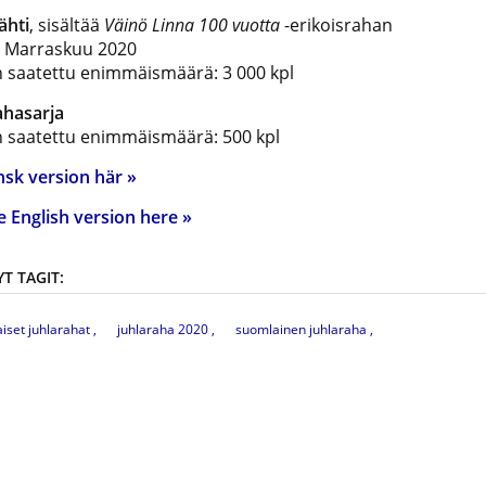
ähti
, sisältää
Väinö Linna 100 vuotta
-erikoisrahan
u: Marraskuu 2020
n saatettu enimmäismäärä: 3 000 kpl
ahasarja
n saatettu enimmäismäärä: 500 kpl
nsk version här »
e English version here »
T TAGIT:
iset juhlarahat
juhlaraha 2020
suomlainen juhlaraha