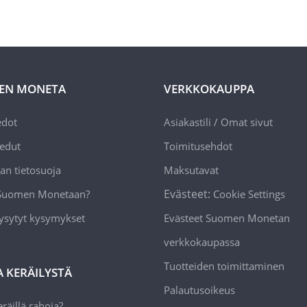
EN MONETA
VERKKOKAUPPA
edot
Asiakastili / Omat sivut
edut
Toimitusehdot
an tietosuoja
Maksutavat
Evästeet:
 Suomen Monetaan?
Cookie Settings
ysytyt kysymykset
Evästeet Suomen Monetan
verkkokaupassa
Tuotteiden toimittaminen
A KERÄILYSTÄ
Palautusoikeus
räillä rahoja?