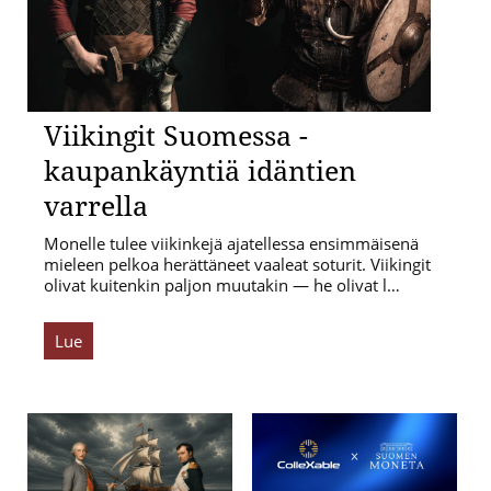
Viikingit Suomessa -
kaupankäyntiä idäntien
varrella
Monelle tulee viikinkejä ajatellessa ensimmäisenä
mieleen pelkoa herättäneet vaaleat soturit. Viikingit
olivat kuitenkin paljon muutakin — he olivat l…
Lue