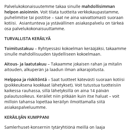
Palvelukokonaisuutemme takaa sinulle
mahdollisimman
helpon asioinnin
. Voit tilata tuotteita verkkokaupastamme,
puhelimitse tai postitse – saat ne aina vaivattomasti suoraan
kotiisi. Asiantunteva ja ystävällinen asiakaspalvelu on tärkeä
osa palvelukokonaisuuttamme.
TURVALLISTA KERÄILYÄ
Toimitustakuu
– Ryhtyessäsi kokoelman kerääjäksi, takaamme
sinulle mahdollisuuden täydelliseen kokoelmaan.
Aitous- ja laatutakuu
– Takaamme jokaisen rahan ja mitalin
aitouden, alkuperän ja laadun ilman aikarajoitusta.
Helppoa ja riskitöntä
– Saat tuotteet kätevästi suoraan kotiisi
(poikkeuksena kookkaat lähetykset). Voit tutustua tuotteisiin
kaikessa rauhassa, sillä lähetyksillä on aina 14 päivän
palautusoikeus. Keräilet niin pitkään kuin itse haluat – voit
milloin tahansa lopettaa keräilyn ilmoittamalla siitä
asiakaspalveluumme.
KERÄILIJÄN KUMPPANI
Samlerhuset-konsernin tytäryhtiönä meillä on laaja