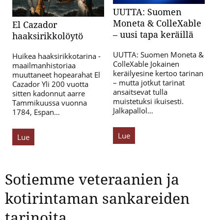
UUTTA: Suomen
Moneta & ColleXable
El Cazador
– uusi tapa keräillä
haaksirikkolöytö
UUTTA: Suomen Moneta &
Huikea haaksirikkotarina -
ColleXable Jokainen
maailmanhistoriaa
keräilyesine kertoo tarinan
muuttaneet hopearahat El
– mutta jotkut tarinat
Cazador Yli 200 vuotta
ansaitsevat tulla
sitten kadonnut aarre
muistetuksi ikuisesti.
Tammikuussa vuonna
Jalkapallol…
1784, Espan…
Lue
Lue
Sotiemme veteraanien ja
kotirintaman sankareiden
tarinoita