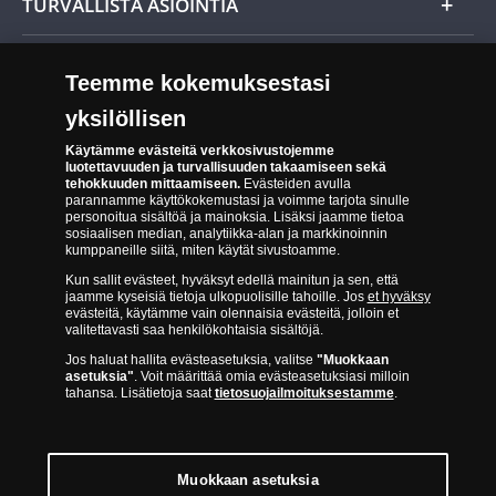
TURVALLISTA ASIOINTIA
Tuotteiden toimittaminen
Turvallinen kumppani
Palautusoikeus
Teemme kokemuksestasi
Aitous- ja laatutakuu
Tee peruutusilmoitus
yksilöllisen
14 päivän palautusoikeus
Saavutettavuusseloste
Käytämme evästeitä verkkosivustojemme
luotettavuuden ja turvallisuuden takaamiseen sekä
tehokkuuden mittaamiseen.
Evästeiden avulla
parannamme käyttökokemustasi ja voimme tarjota sinulle
personoitua sisältöä ja mainoksia. Lisäksi jaamme tietoa
sosiaalisen median, analytiikka-alan ja markkinoinnin
kumppaneille siitä, miten käytät sivustoamme.
Kun sallit evästeet, hyväksyt edellä mainitun ja sen, että
jaamme kyseisiä tietoja ulkopuolisille tahoille. Jos
et hyväksy
Suomen Moneta toimii virallisena jakelijana useimmille maailman
evästeitä, käytämme vain olennaisia evästeitä, jolloin et
johtaville rahapajoille ja keskuspankeille, kuten Norjan rahapaja,
valitettavasti saa henkilökohtaisia sisältöjä.
Britannian kuninkaallinen rahapaja, Ranskan rahapaja, Kanadan
Jos haluat hallita evästeasetuksia, valitse
"Muokkaan
asetuksia"
. Voit määrittää omia evästeasetuksiasi milloin
kuninkaallinen rahapaja, Australian kuninkaallinen rahapaja, Etelä-
tahansa. Lisätietoja saat
tietosuojailmoituksestamme
.
Afrikan kuninkaallinen rahapaja, Itävallan rahapaja, Alankomaiden
kuninkaallinen rahapaja, Espanjan kuninkaallinen rahapaja ja monet
muut.
Muokkaan asetuksia