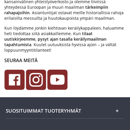
kansainvälinen yhteistyöverkosto ja olemme tiiviissä
yhteydessä Euroopan ja muun maailman
tärkeimpiin
rahapajoihin
. Asiantuntijat ostavat meille historiallisia rahoja
erilaisilta messuilta ja huutokaupoista ympäri maailman.
Kun löydämme jonkin kiehtovan keräilykappaleen, haluamme
heti tiedottaa siitä asiakkaillemme. Kun
tilaat
uutiskirjeemme, pysyt ajan tasalla keräilymaailman
tapahtumista
. Kuulet uutuuksista hyvissä ajoin – ja vältät
loppuunmyyntitilanteet!
SEURAA MEITÄ
SUOSITUIMMAT TUOTERYHMÄT