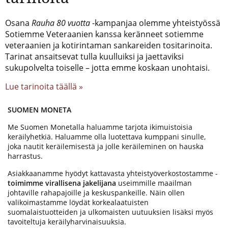
Osana
Rauha 80 vuotta
-kampanjaa olemme yhteistyössä
Sotiemme Veteraanien kanssa keränneet sotiemme
veteraanien ja kotirintaman sankareiden tositarinoita.
Tarinat ansaitsevat tulla kuulluiksi ja jaettaviksi
sukupolvelta toiselle – jotta emme koskaan unohtaisi.
Lue tarinoita täällä »
SUOMEN MONETA
Me Suomen Monetalla haluamme tarjota ikimuistoisia
keräilyhetkiä. Haluamme olla luotettava kumppani sinulle,
joka nautit keräilemisestä ja jolle keräileminen on hauska
harrastus.
Asiakkaanamme hyödyt kattavasta yhteistyöverkostostamme -
toimimme virallisena jakelijana
useimmille maailman
johtaville rahapajoille ja keskuspankeille. Näin ollen
valikoimastamme löydät korkealaatuisten
suomalaistuotteiden ja ulkomaisten uutuuksien lisäksi myös
tavoiteltuja keräilyharvinaisuuksia.