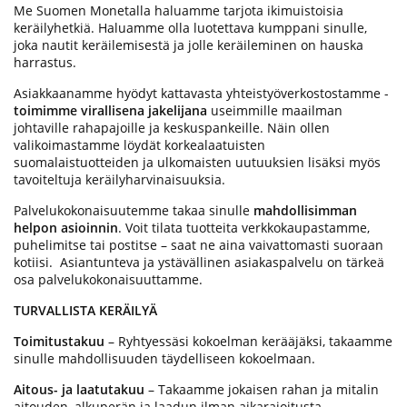
Me Suomen Monetalla haluamme tarjota ikimuistoisia
keräilyhetkiä. Haluamme olla luotettava kumppani sinulle,
joka nautit keräilemisestä ja jolle keräileminen on hauska
harrastus.
Asiakkaanamme hyödyt kattavasta yhteistyöverkostostamme -
toimimme virallisena jakelijana
useimmille maailman
johtaville rahapajoille ja keskuspankeille. Näin ollen
valikoimastamme löydät korkealaatuisten
suomalaistuotteiden ja ulkomaisten uutuuksien lisäksi myös
tavoiteltuja keräilyharvinaisuuksia.
Palvelukokonaisuutemme takaa sinulle
mahdollisimman
helpon asioinnin
. Voit tilata tuotteita verkkokaupastamme,
puhelimitse tai postitse – saat ne aina vaivattomasti suoraan
kotiisi. Asiantunteva ja ystävällinen asiakaspalvelu on tärkeä
osa palvelukokonaisuuttamme.
TURVALLISTA KERÄILYÄ
Toimitustakuu
– Ryhtyessäsi kokoelman kerääjäksi, takaamme
sinulle mahdollisuuden täydelliseen kokoelmaan.
Aitous- ja laatutakuu
– Takaamme jokaisen rahan ja mitalin
aitouden, alkuperän ja laadun ilman aikarajoitusta.