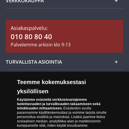
VERKKOKAUPPA
Keräilytarvikkeet
Asiakastili / Omat sivut
Mitalit
Asiakaspalvelu:
Toimitusehdot
010 80 80 40
Maksutavat
Palvelemme arkisin klo 9-13
Evästeet:
Cookie Settings
Evästeet Suomen Monetan verkkokaupassa
TURVALLISTA ASIOINTIA
Tuotteiden toimittaminen
Turvallinen kumppani
Palautusoikeus
Teemme kokemuksestasi
Aitous- ja laatutakuu
Tee peruutusilmoitus
yksilöllisen
14 päivän palautusoikeus
Saavutettavuusseloste
Käytämme evästeitä verkkosivustojemme
luotettavuuden ja turvallisuuden takaamiseen sekä
tehokkuuden mittaamiseen.
Evästeiden avulla
parannamme käyttökokemustasi ja voimme tarjota sinulle
personoitua sisältöä ja mainoksia. Lisäksi jaamme tietoa
sosiaalisen median, analytiikka-alan ja markkinoinnin
kumppaneille siitä, miten käytät sivustoamme.