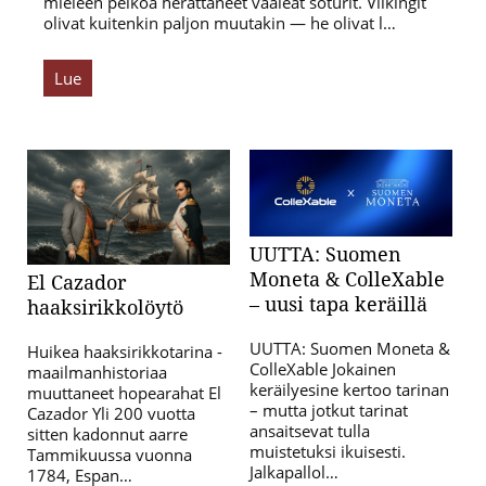
mieleen pelkoa herättäneet vaaleat soturit. Viikingit
olivat kuitenkin paljon muutakin — he olivat l…
Lue
UUTTA: Suomen
Moneta & ColleXable
El Cazador
– uusi tapa keräillä
haaksirikkolöytö
UUTTA: Suomen Moneta &
Huikea haaksirikkotarina -
ColleXable Jokainen
maailmanhistoriaa
keräilyesine kertoo tarinan
muuttaneet hopearahat El
– mutta jotkut tarinat
Cazador Yli 200 vuotta
ansaitsevat tulla
sitten kadonnut aarre
muistetuksi ikuisesti.
Tammikuussa vuonna
Jalkapallol…
1784, Espan…