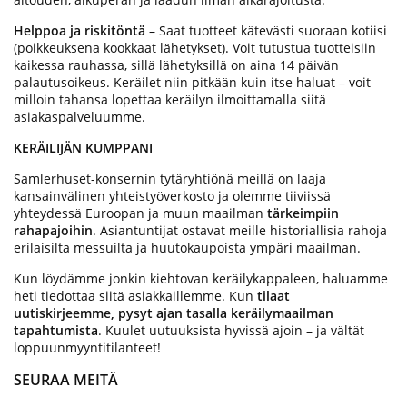
Helppoa ja riskitöntä
– Saat tuotteet kätevästi suoraan kotiisi
(poikkeuksena kookkaat lähetykset). Voit tutustua tuotteisiin
kaikessa rauhassa, sillä lähetyksillä on aina 14 päivän
palautusoikeus. Keräilet niin pitkään kuin itse haluat – voit
milloin tahansa lopettaa keräilyn ilmoittamalla siitä
asiakaspalveluumme.
KERÄILIJÄN KUMPPANI
Samlerhuset-konsernin tytäryhtiönä meillä on laaja
kansainvälinen yhteistyöverkosto ja olemme tiiviissä
yhteydessä Euroopan ja muun maailman
tärkeimpiin
rahapajoihin
. Asiantuntijat ostavat meille historiallisia rahoja
erilaisilta messuilta ja huutokaupoista ympäri maailman.
Kun löydämme jonkin kiehtovan keräilykappaleen, haluamme
heti tiedottaa siitä asiakkaillemme. Kun
tilaat
uutiskirjeemme, pysyt ajan tasalla keräilymaailman
tapahtumista
. Kuulet uutuuksista hyvissä ajoin – ja vältät
loppuunmyyntitilanteet!
SEURAA MEITÄ