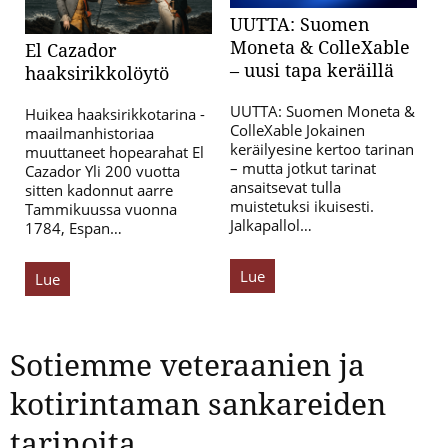
UUTTA: Suomen
Moneta & ColleXable
El Cazador
– uusi tapa keräillä
haaksirikkolöytö
UUTTA: Suomen Moneta &
Huikea haaksirikkotarina -
ColleXable Jokainen
maailmanhistoriaa
keräilyesine kertoo tarinan
muuttaneet hopearahat El
– mutta jotkut tarinat
Cazador Yli 200 vuotta
ansaitsevat tulla
sitten kadonnut aarre
muistetuksi ikuisesti.
Tammikuussa vuonna
Jalkapallol…
1784, Espan…
Lue
Lue
Sotiemme veteraanien ja
kotirintaman sankareiden
tarinoita