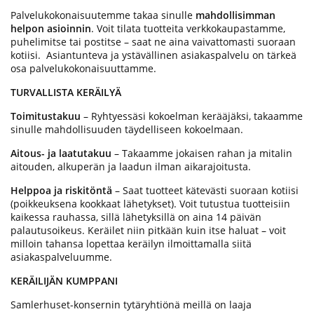
Palvelukokonaisuutemme takaa sinulle
mahdollisimman
helpon asioinnin
. Voit tilata tuotteita verkkokaupastamme,
puhelimitse tai postitse – saat ne aina vaivattomasti suoraan
kotiisi. Asiantunteva ja ystävällinen asiakaspalvelu on tärkeä
osa palvelukokonaisuuttamme.
TURVALLISTA KERÄILYÄ
Toimitustakuu
– Ryhtyessäsi kokoelman kerääjäksi, takaamme
sinulle mahdollisuuden täydelliseen kokoelmaan.
Aitous- ja laatutakuu
– Takaamme jokaisen rahan ja mitalin
aitouden, alkuperän ja laadun ilman aikarajoitusta.
Helppoa ja riskitöntä
– Saat tuotteet kätevästi suoraan kotiisi
(poikkeuksena kookkaat lähetykset). Voit tutustua tuotteisiin
kaikessa rauhassa, sillä lähetyksillä on aina 14 päivän
palautusoikeus. Keräilet niin pitkään kuin itse haluat – voit
milloin tahansa lopettaa keräilyn ilmoittamalla siitä
asiakaspalveluumme.
KERÄILIJÄN KUMPPANI
Samlerhuset-konsernin tytäryhtiönä meillä on laaja