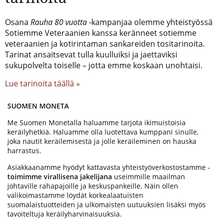
Osana
Rauha 80 vuotta
-kampanjaa olemme yhteistyössä
Sotiemme Veteraanien kanssa keränneet sotiemme
veteraanien ja kotirintaman sankareiden tositarinoita.
Tarinat ansaitsevat tulla kuulluiksi ja jaettaviksi
sukupolvelta toiselle – jotta emme koskaan unohtaisi.
Lue tarinoita täällä »
SUOMEN MONETA
Me Suomen Monetalla haluamme tarjota ikimuistoisia
keräilyhetkiä. Haluamme olla luotettava kumppani sinulle,
joka nautit keräilemisestä ja jolle keräileminen on hauska
harrastus.
Asiakkaanamme hyödyt kattavasta yhteistyöverkostostamme -
toimimme virallisena jakelijana
useimmille maailman
johtaville rahapajoille ja keskuspankeille. Näin ollen
valikoimastamme löydät korkealaatuisten
suomalaistuotteiden ja ulkomaisten uutuuksien lisäksi myös
tavoiteltuja keräilyharvinaisuuksia.