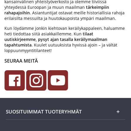
kansainvälinen yhteistyöverkosto ja olemme tiiviissä
yhteydessä Euroopan ja muun maailman
tärkeimpiin
rahapajoihin
. Asiantuntijat ostavat meille historiallisia rahoja
erilaisilta messuilta ja huutokaupoista ympäri maailman.
Kun löydämme jonkin kiehtovan keräilykappaleen, haluamme
heti tiedottaa siitä asiakkaillemme. Kun
tilaat
uutiskirjeemme, pysyt ajan tasalla keräilymaailman
tapahtumista
. Kuulet uutuuksista hyvissä ajoin – ja vältät
loppuunmyyntitilanteet!
SEURAA MEITÄ
SUOSITUIMMAT TUOTERYHMÄT