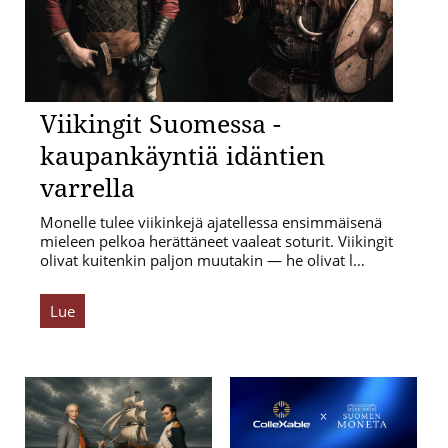
Viikingit Suomessa -
kaupankäyntiä idäntien
varrella
Monelle tulee viikinkejä ajatellessa ensimmäisenä
mieleen pelkoa herättäneet vaaleat soturit. Viikingit
olivat kuitenkin paljon muutakin — he olivat l…
Lue